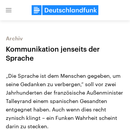
Close
menu
Archiv
Themen
Kommunikation jenseits der
Sprache
„Die Sprache ist dem Menschen gegeben, um
seine Gedanken zu verbergen,“ soll vor zwei
Jahrhunderten der französische Außenminister
Talleyrand einem spanischen Gesandten
Landtagswahl Sachsen-Anhalt
USA
2026
Aktuelle Beiträge, Analys
entgegnet haben. Auch wenn dies recht
Alle Informationen
Hintergründe
Sachsen-Anhalt wählt am 6.
Wirtschaftlich und militäri
zynisch klingt – ein Funken Wahrheit scheint
September 2026 einen neuen
gehören die Vereinigten S
Landtag. Seit 2021 wird das
den mächtigsten Ländern 
darin zu stecken.
Bundesland von einer Koalition aus
mit großem Einfluss auf d