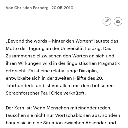
CDU, SPD und FDP regiert.-
aktuelle Weltgeschehen.
Von Christian Forberg
|
20.05.2010
Umfragen, Prognosen,
Wahlprogramme, aktuelle Berichte
Sendungen
Programm
Podcasts
und Hintergründe zu den Parteien
und Kandidaten der anstehenden
Link
Emai
Wahl.
kopieren/te
Audio-Archiv
„Beyond the words – hinter den Worten“ lautete das
Motto der Tagung an der Universität Leipzig. Das
Zusammenspiel zwischen den Worten an sich und
ihren Wirkungen wird in der linguistischen Pragmatik
erforscht. Es ist eine relativ junge Disziplin,
entwickelte sich in der zweiten Hälfte des 20.
Jahrhunderts und ist vor allem mit dem britischen
Sprachforscher Paul Grice verknüpft.
Der Kern ist: Wenn Menschen miteinander reden,
tauschen sie nicht nur Wortschablonen aus, sondern
bauen sie in eine Situation zwischen Absender und