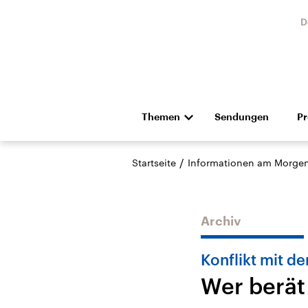
D
Themen
Sendungen
P
Die Nachrichten
Politik
/
Startseite
Informationen am Morge
Hörspiel und Feature
Musik
Archiv
Konflikt mit de
Wer berät
Landtagswahl Sachsen-
USA
Anhalt 2026
Aktuel