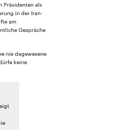
 Präsidenten als
erung in der Iran-
pfte am
ntliche Gespräche
ine nie dagewesene
dürfe keine
eigt
Sie