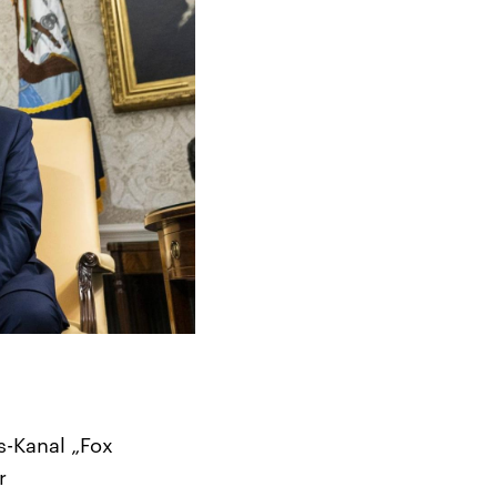
s-Kanal „Fox
r