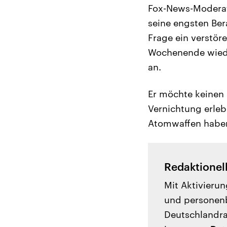
Fox-News-Moderat
seine engsten Bera
Frage ein verstör
Wochenende wiede
an.
Er möchte keinen
Vernichtung erlebe
Atomwaffen habe
Redaktionel
Mit Aktivierun
und personenb
Deutschlandrad