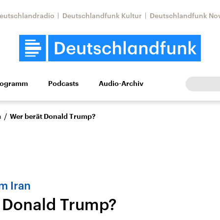
eutschlandradio
Deutschlandfunk Kultur
Deutschlandfunk No
rogramm
Podcasts
Audio-Archiv
Wirtschaft
Wissen
Kultur
Europa
Gesellschaf
/
n
Wer berät Donald Trump?
m Iran
 Donald Trump?
Nahostkonflikt
Iran
le Beiträge,
Aktuelle Lage und
Aktuelle Lage und