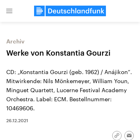
Close
menu
Archiv
Themen
Werke von Konstantia Gourzi
CD: „Konstantia Gourzi (geb. 1962) / Anájikon“.
Mitwirkende: Nils Mönkemeyer, William Youn,
Minguet Quartett, Lucerne Festival Academy
Orchestra. Label: ECM. Bestellnummer:
10469606.
Landtagswahl Sachsen-Anhalt
USA
2026
Aktuelle Beiträge, Analys
Alle Informationen
Hintergründe
26.12.2021
Sachsen-Anhalt wählt am 6.
Wirtschaftlich und militäri
September 2026 einen neuen
gehören die Vereinigten S
Landtag. Seit 2021 wird das
den mächtigsten Ländern 
Link
Emai
Bundesland von einer Koalition aus
mit großem Einfluss auf d