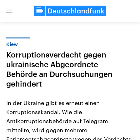
Close
menu
Kiew
Themen
Korruptionsverdacht gegen
ukrainische Abgeordnete –
Behörde an Durchsuchungen
gehindert
In der Ukraine gibt es erneut einen
Landtagswahl Sachsen-Anhalt
USA
Korruptionsskandal. Wie die
2026
Aktuelle Beiträge, Analys
Alle Informationen
Hintergründe
Antikorruptionsbehörde auf Telegram
Sachsen-Anhalt wählt am 6.
Wirtschaftlich und militäri
September 2026 einen neuen
gehören die Vereinigten S
mitteilte, wird gegen mehrere
Landtag. Seit 2021 wird das
den mächtigsten Ländern 
Parlamentsabgeordnete wegen des Verdachts
Bundesland von einer Koalition aus
mit großem Einfluss auf d