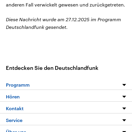
anderen Fall verwickelt gewesen und zurückgetreten.
Diese Nachricht wurde am 27.12.2025 im Programm
Deutschlandfunk gesendet.
Entdecken Sie den Deutschlandfunk
Programm
Programm
Hören
Alle Sendungen
Livestream
Kontakt
Die Nachrichten
Audios
Hörerservice
Service
Nachrichtenleicht
Podcasts
Social Media
FAQ
Über uns