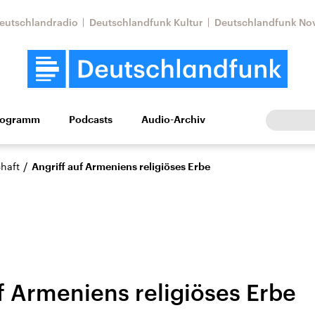
eutschlandradio
Deutschlandfunk Kultur
Deutschlandfunk No
rogramm
Podcasts
Audio-Archiv
Wirtschaft
Wissen
Kultur
Europa
Gesellschaf
/
haft
Angriff auf Armeniens religiöses Erbe
f Armeniens religiöses Erbe
Nahostkonflikt
Iran
le Beiträge,
Aktuelle Lage und
Aktuelle Lage und