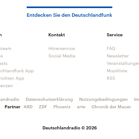
Entdecken Sie den Deutschlandfunk
n
Kontakt
Service
tream
Hörerservice
FAQ
os
Social Media
Newsletter
asts
Veranstaltunge
schlandfunk App
Musikliste
richten App
RSS
uenzen
landradio
Datenschutzerklärung
Nutzungsbedingungen
I
Partner
ARD
ZDF
Phoenix
arte
Chronik der Mauer
Deutschlandradio © 2026