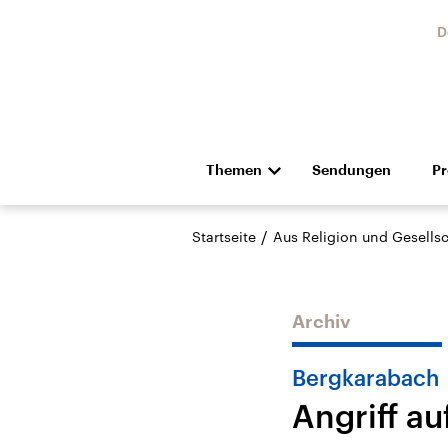
D
Themen
Sendungen
P
Die Nachrichten
Politik
/
Startseite
Aus Religion und Gesellsc
Hörspiel und Feature
Musik
Archiv
Bergkarabach
Angriff au
Landtagswahl Sachsen-
USA
Anhalt 2026
Aktuel