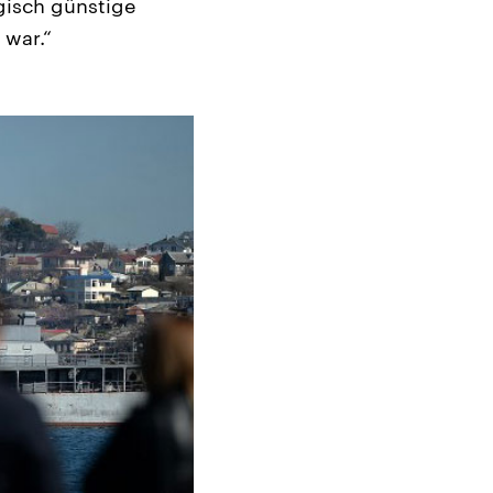
egisch günstige
 war.“