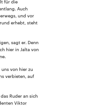
t für die
entlang. Auch
terwegs, und vor
rund erhebt, steht
igen, sagt er. Denn
h hier in Jalta von
ne.
 uns von hier zu
ns verbieten, auf
 das Ruder an sich
denten Viktor