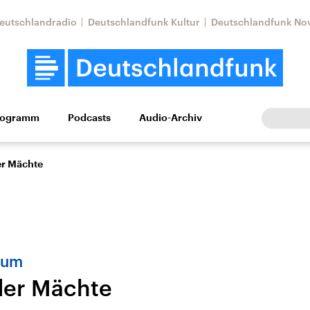
eutschlandradio
Deutschlandfunk Kultur
Deutschlandfunk No
rogramm
Podcasts
Audio-Archiv
Wirtschaft
Wissen
Kultur
Europa
Gesellschaf
er Mächte
dum
 der Mächte
Nahostkonflikt
Iran
le Beiträge,
Aktuelle Lage und
Aktuelle Lage und