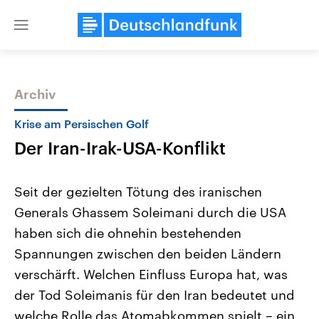
Close
menu
Archiv
Themen
Krise am Persischen Golf
Der Iran-Irak-USA-Konflikt
Seit der gezielten Tötung des iranischen
Generals Ghassem Soleimani durch die USA
haben sich die ohnehin bestehenden
Landtagswahl Sachsen-Anhalt
USA
Spannungen zwischen den beiden Ländern
2026
Aktuelle Beiträge, Analys
Alle Informationen
verschärft. Welchen Einfluss Europa hat, was
Hintergründe
Sachsen-Anhalt wählt am 6.
Wirtschaftlich und militäri
der Tod Soleimanis für den Iran bedeutet und
September 2026 einen neuen
gehören die Vereinigten S
Landtag. Seit 2021 wird das
den mächtigsten Ländern 
welche Rolle das Atomabkommen spielt – ein
Bundesland von einer Koalition aus
mit großem Einfluss auf d