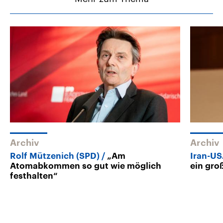
Archiv
Archiv
Rolf Mützenich (SPD)
„Am
Iran-US
Atomabkommen so gut wie möglich
ein gro
festhalten“