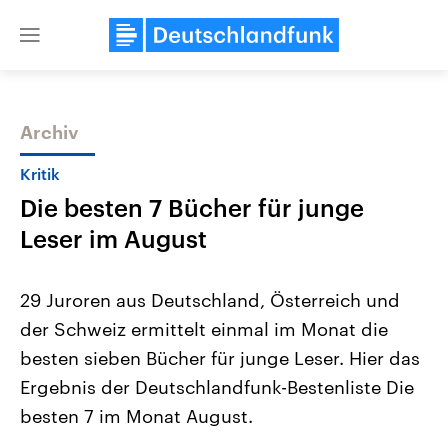
Close
menu
Archiv
Themen
Kritik
Die besten 7 Bücher für junge
Leser im August
29 Juroren aus Deutschland, Österreich und
der Schweiz ermittelt einmal im Monat die
Landtagswahl Sachsen-Anhalt
USA
besten sieben Bücher für junge Leser. Hier das
2026
Aktuelle Beiträge, Analys
Alle Informationen
Hintergründe
Ergebnis der Deutschlandfunk-Bestenliste Die
Sachsen-Anhalt wählt am 6.
Wirtschaftlich und militäri
September 2026 einen neuen
gehören die Vereinigten S
besten 7 im Monat August.
Landtag. Seit 2021 wird das
den mächtigsten Ländern 
Bundesland von einer Koalition aus
mit großem Einfluss auf d