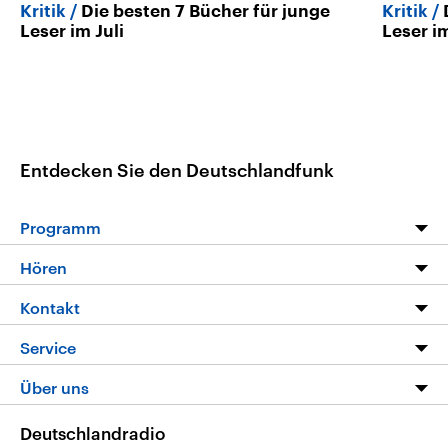
Kritik
Die besten 7 Bücher für junge
Kritik
Leser im Juli
Leser i
Entdecken Sie den Deutschlandfunk
Programm
Programm
Hören
Alle Sendungen
Livestream
Kontakt
Die Nachrichten
Audios
Hörerservice
Service
Nachrichtenleicht
Podcasts
Social Media
FAQ
Über uns
Neue Beiträge auf dlf.de
Deutschlandfunk App
Newsletter
Deutschlandradio
Themen-Schwerpunkte
Nachrichten App
Deutschlandradio
Veranstaltungen