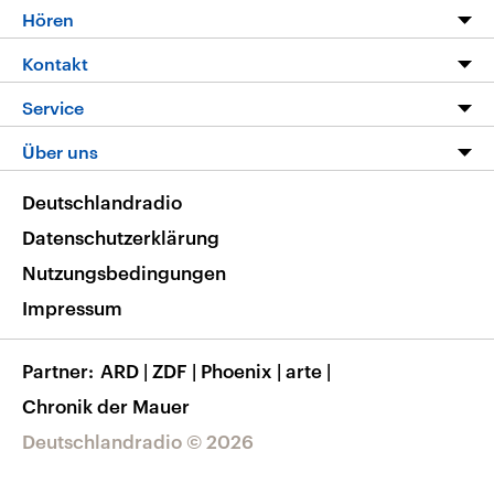
Programm
Hören
Alle Sendungen
Livestream
Kontakt
Die Nachrichten
Audios
Hörerservice
Service
Nachrichtenleicht
Podcasts
Social Media
FAQ
Über uns
Neue Beiträge auf dlf.de
Deutschlandfunk App
Newsletter
Deutschlandradio
Themen-Schwerpunkte
Nachrichten App
Deutschlandradio
Veranstaltungen
Presse
Frequenzen
Datenschutzerklärung
Musikliste
Ausbildung und Karriere
Nutzungsbedingungen
RSS
Transparenz
Impressum
Korrekturen
Barrierefreiheit
Partner
ARD
|
ZDF
|
Phoenix
|
arte
|
Chronik der Mauer
Deutschlandradio © 2026