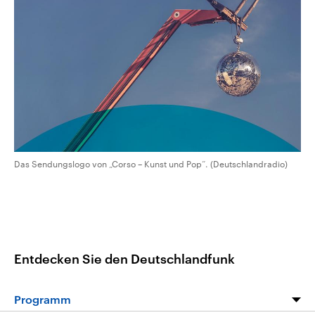
CDU, SPD und FDP regiert.-
aktuelle Weltgeschehen.
Umfragen, Prognosen,
Wahlprogramme, aktuelle Berichte
Sendungen
Programm
Podcasts
und Hintergründe zu den Parteien
und Kandidaten der anstehenden
Wahl.
Audio-Archiv
Das Sendungslogo von „Corso – Kunst und Pop“. (Deutschlandradio)
Entdecken Sie den Deutschlandfunk
Programm