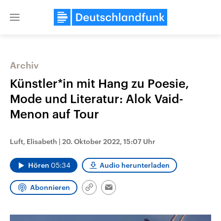
Close
menu
Archiv
Themen
Künstler*in mit Hang zu Poesie,
Mode und Literatur: Alok Vaid-
Menon auf Tour
Luft, Elisabeth
|
20. Oktober 2022, 15:07 Uhr
Hören
05:34
Audio herunterladen
Landtagswahl Sachsen-Anhalt
USA
2026
Aktuelle Beiträge, Analys
Abonnieren
Alle Informationen
Hintergründe
Link
Email
Sachsen-Anhalt wählt am 6.
Wirtschaftlich und militäri
kopieren/teilen
September 2026 einen neuen
gehören die Vereinigten S
Landtag. Seit 2021 wird das
den mächtigsten Ländern 
Bundesland von einer Koalition aus
mit großem Einfluss auf d