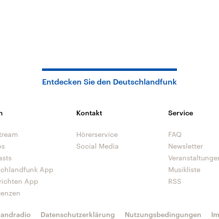
Entdecken Sie den Deutschlandfunk
n
Kontakt
Service
tream
Hörerservice
FAQ
os
Social Media
Newsletter
asts
Veranstaltunge
schlandfunk App
Musikliste
richten App
RSS
uenzen
landradio
Datenschutzerklärung
Nutzungsbedingungen
I