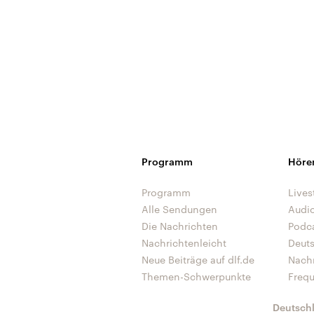
Programm
Höre
Programm
Lives
Alle Sendungen
Audi
Die Nachrichten
Podc
Nachrichtenleicht
Deut
Neue Beiträge auf dlf.de
Nach
Themen-Schwerpunkte
Freq
Deutsch