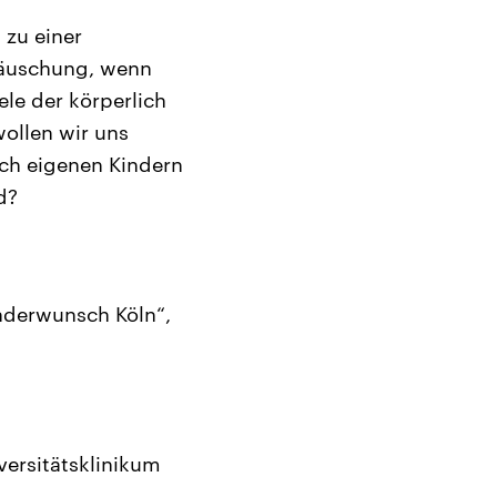
 zu einer
täuschung, wenn
ele der körperlich
ollen wir uns
ach eigenen Kindern
d?
nderwunsch Köln“,
versitätsklinikum