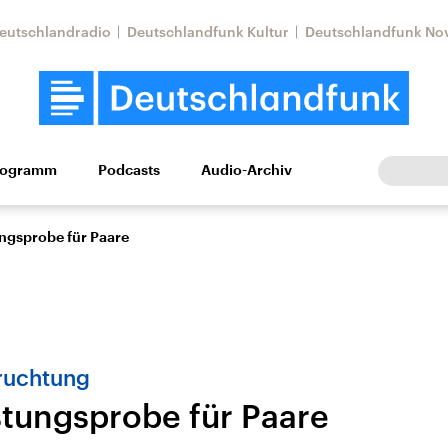
eutschlandradio
Deutschlandfunk Kultur
Deutschlandfunk No
rogramm
Podcasts
Audio-Archiv
Wirtschaft
Wissen
Kultur
Europa
Gesellschaf
ungsprobe für Paare
fruchtung
stungsprobe für Paare
Nahostkonflikt
Iran
le Beiträge,
Aktuelle Lage und
Aktuelle Lage und