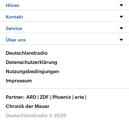
Programm
Hören
Alle Sendungen
Livestream
Kontakt
Die Nachrichten
Audios
Hörerservice
Service
Nachrichtenleicht
Podcasts
Social Media
FAQ
Über uns
Neue Beiträge auf dlf.de
Deutschlandfunk App
Newsletter
Deutschlandradio
Themen-Schwerpunkte
Nachrichten App
Deutschlandradio
Veranstaltungen
Presse
Frequenzen
Datenschutzerklärung
Musikliste
Ausbildung und Karriere
Nutzungsbedingungen
RSS
Transparenz
Impressum
Korrekturen
Barrierefreiheit
Partner
ARD
|
ZDF
|
Phoenix
|
arte
|
Chronik der Mauer
Deutschlandradio © 2026