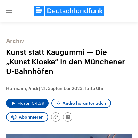
Close
menu
Archiv
Themen
Kunst statt Kaugummi — Die
„Kunst Kioske“ in den Münchener
U-Bahnhöfen
Hörmann, Andi
|
21. September 2023, 15:15 Uhr
Hören
04:39
Audio herunterladen
Landtagswahl Sachsen-Anhalt
USA
2026
Aktuelle Beiträge, Analys
Abonnieren
Alle Informationen
Hintergründe
Link
Email
Sachsen-Anhalt wählt am 6.
Wirtschaftlich und militäri
kopieren/teilen
September 2026 einen neuen
gehören die Vereinigten S
Landtag. Seit 2021 wird das
den mächtigsten Ländern 
Bundesland von einer Koalition aus
mit großem Einfluss auf d