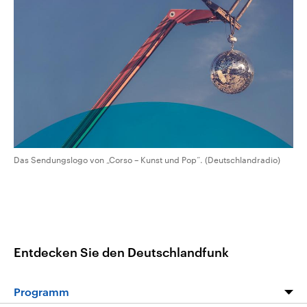
CDU, SPD und FDP regiert.-
aktuelle Weltgeschehen.
Umfragen, Prognosen,
Wahlprogramme, aktuelle Berichte
Sendungen
Programm
Podcasts
und Hintergründe zu den Parteien
und Kandidaten der anstehenden
Wahl.
Audio-Archiv
Das Sendungslogo von „Corso – Kunst und Pop“. (Deutschlandradio)
Entdecken Sie den Deutschlandfunk
Programm