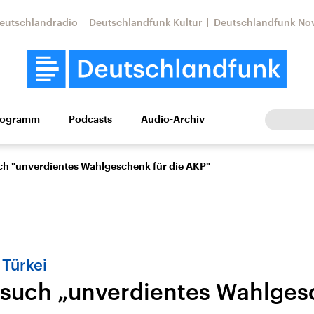
eutschlandradio
Deutschlandfunk Kultur
Deutschlandfunk No
rogramm
Podcasts
Audio-Archiv
Wirtschaft
Wissen
Kultur
Europa
Gesellschaf
h "unverdientes Wahlgeschenk für die AKP"
 Türkei
such „unverdientes Wahlges
Nahostkonflikt
Iran
le Beiträge,
Aktuelle Lage und
Aktuelle Lage und