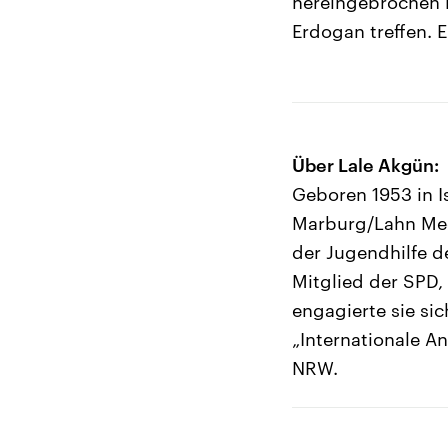
hereingebrochen i
Erdogan treffen. 
Über Lale Akgün:
Geboren 1953 in Is
Marburg/Lahn Medi
der Jugendhilfe d
Mitglied der SPD
engagierte sie sic
„Internationale A
NRW.