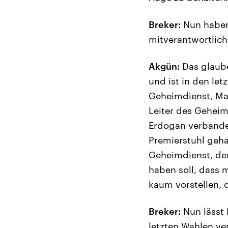
Breker:
Nun haben 
mitverantwortlich
Akgün:
Das glaube 
und ist in den le
Geheimdienst, Maf
Leiter des Geheim
Erdogan verbandel
Premierstuhl gehan
Geheimdienst, der
haben soll, dass 
kaum vorstellen, 
Breker:
Nun lässt 
letzten Wahlen ve