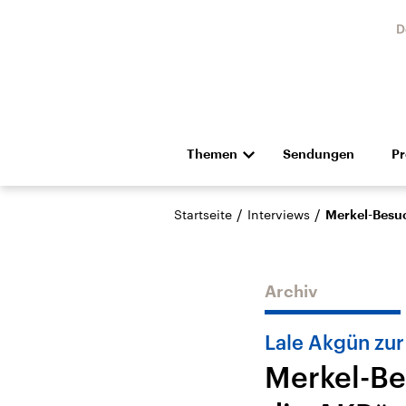
D
Themen
Sendungen
P
Die Nachrichten
Politik
/
/
Startseite
Interviews
Merkel-Besuc
Hörspiel und Feature
Musik
Archiv
Lale Akgün zur
Merkel-Be
Landtagswahl Sachsen-
USA
Anhalt 2026
Aktuel