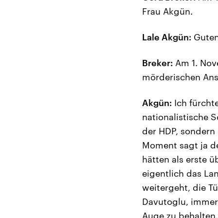
Frau Akgün.
Lale Akgün:
Guten
Breker:
Am 1. Nove
mörderischen Ansc
Akgün:
Ich fürchte
nationalistische
der HDP, sondern 
Moment sagt ja d
hätten als erste ü
eigentlich das La
weitergeht, die T
Davutoglu, immer
Auge zu behalten.