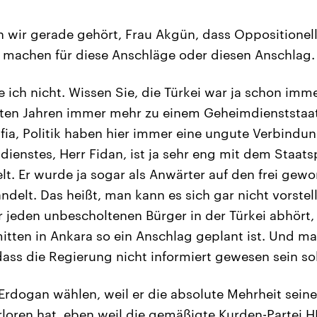
wir gerade gehört, Frau Akgün, dass Oppositionel
 machen für diese Anschläge oder diesen Anschlag. 
ich nicht. Wissen Sie, die Türkei war ja schon immer
tzten Jahren immer mehr zu einem Geheimdienststa
ia, Politik haben hier immer eine ungute Verbindu
dienstes, Herr Fidan, ist ja sehr eng mit dem Staat
t. Er wurde ja sogar als Anwärter auf den frei gew
delt. Das heißt, man kann es sich gar nicht vorstel
 jeden unbescholtenen Bürger in der Türkei abhört,
mitten in Ankara so ein Anschlag geplant ist. Und m
dass die Regierung nicht informiert gewesen sein sol
Erdogan wählen, weil er die absolute Mehrheit sein
rloren hat, eben weil die gemäßigte Kurden-Partei 