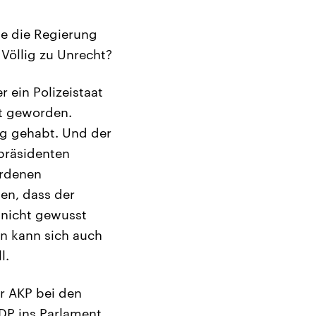
le die Regierung
Völlig zu Unrecht?
 ein Polizeistaat
at geworden.
ng gehabt. Und der
spräsidenten
ordenen
len, dass der
 nicht gewusst
an kann sich auch
l.
er AKP bei den
HDP ins Parlament