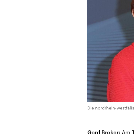
Die nordrhein-westfäli
Gerd Breker:
Am Te