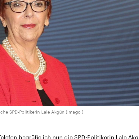
sche SPD-Politikerin Lale Akgün (imago )
lefon begrüße ich nun die SPD-Politikerin Lale Akg