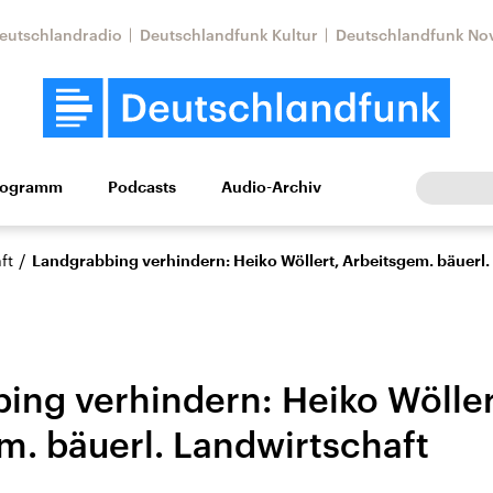
eutschlandradio
Deutschlandfunk Kultur
Deutschlandfunk No
rogramm
Podcasts
Audio-Archiv
Wirtschaft
Wissen
Kultur
Europa
Gesellschaf
/
ft
Landgrabbing verhindern: Heiko Wöllert, Arbeitsgem. bäuerl.
ing verhindern: Heiko Wöller
m. bäuerl. Landwirtschaft
Nahostkonflikt
Iran
le Beiträge,
Aktuelle Lage und
Aktuelle Lage und