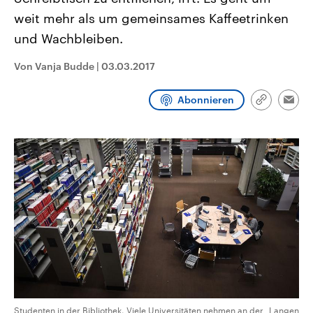
CDU, SPD und FDP regiert.-
aktuelle Weltgeschehen.
weit mehr als um gemeinsames Kaffeetrinken
Umfragen, Prognosen,
Wahlprogramme, aktuelle Berichte
und Wachbleiben.
Sendungen
Programm
Podcasts
und Hintergründe zu den Parteien
und Kandidaten der anstehenden
Wahl.
Von Vanja Budde
|
03.03.2017
Audio-Archiv
Abonnieren
Link
Emai
kopieren/te
Studenten in der Bibliothek. Viele Universitäten nehmen an der „Langen