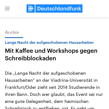
Close
menu
Archiv
Themen
Lange Nacht der aufgeschobenen Hausarbeiten
Mit Kaffee und Workshops gegen
Schreibblockaden
Die „Lange Nacht der aufgeschobenen
Hausarbeiten“ an der Viadrina-Universität in
Landtagswahl Sachsen-Anhalt
USA
Frankfurt/Oder zieht seit 2014 Studierende in
2026
Aktuelle Beiträge, Analys
Alle Informationen
Hintergründe
ihren Bann. Doch wer glaubt, das Event sei nur
Sachsen-Anhalt wählt am 6.
Wirtschaftlich und militäri
September 2026 einen neuen
gehören die Vereinigten S
eine gute Gelegenheit, dem heimischen
Landtag. Seit 2021 wird das
den mächtigsten Ländern 
Schreibtisch zu entfliehen, irrt. Es geht um
Bundesland von einer Koalition aus
mit großem Einfluss auf d