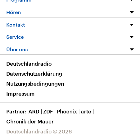
Programm
Hören
Alle Sendungen
Livestream
Kontakt
Die Nachrichten
Audios
Hörerservice
Service
Nachrichtenleicht
Podcasts
Social Media
FAQ
Über uns
Neue Beiträge auf dlf.de
Deutschlandfunk App
Newsletter
Deutschlandradio
Themen-Schwerpunkte
Nachrichten App
Deutschlandradio
Veranstaltungen
Presse
Frequenzen
Datenschutzerklärung
Musikliste
Ausbildung und Karriere
Nutzungsbedingungen
RSS
Transparenz
Impressum
Korrekturen
Barrierefreiheit
Partner
ARD
|
ZDF
|
Phoenix
|
arte
|
Chronik der Mauer
Deutschlandradio © 2026