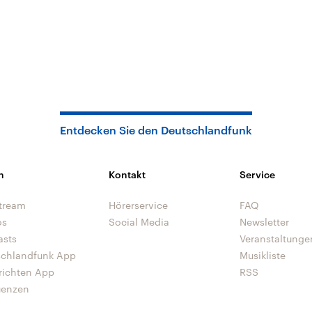
Entdecken Sie den Deutschlandfunk
n
Kontakt
Service
tream
Hörerservice
FAQ
os
Social Media
Newsletter
asts
Veranstaltunge
schlandfunk App
Musikliste
richten App
RSS
uenzen