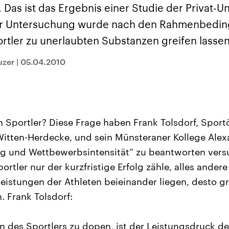
sen und
Hintergründe
Hintergründe
s ist das Ergebnis einer Studie der Privat-Uni
Der Überfall der
Der Iran – seit der
rgründe
haftlich und
palästinensischen
Islamischen Revolu
er Untersuchung wurde nach den Rahmenbedin
risch gehören die
Terrororganisation
1979 auch Islamisc
igten Staaten zu
Hamas im Oktober 2023
Republik Iran – ist e
rtler zu unerlaubten Substanzen greifen lassen
ächtigsten
auf Israel hat in der
von einem
n der Erde, mit
Region wieder die
Religionsführer auto
 Einfluss auf das
Gewalt entfacht. Israel
regierter Staat im 
uzer
|
05.04.2010
le Weltgeschehen.
möchte die Hamas
Osten. Eine Feindsc
zerstören. Diese wird wie
zu Israel und zu de
die Hisbollah im Libanon
ist fest in der
vom Iran unterstützt.
Staatsideologie
verankert.
 Sportler? Diese Frage haben Frank Tolsdorf, Spor
 Witten-Herdecke, und sein Münsteraner Kollege Alex
g und Wettbewerbsintensität” zu beantworten versuc
Sportler nur der kurzfristige Erfolg zähle, alles ande
eistungen der Athleten beieinander liegen, desto gr
 Frank Tolsdorf:
on des Sportlers zu dopen, ist der Leistungsdruck d