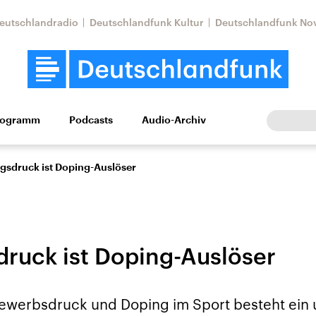
eutschlandradio
Deutschlandfunk Kultur
Deutschlandfunk No
rogramm
Podcasts
Audio-Archiv
Wirtschaft
Wissen
Kultur
Europa
Gesellschaf
ngsdruck ist Doping-Auslöser
druck ist Doping-Auslöser
Nahostkonflikt
Iran
werbsdruck und Doping im Sport besteht ein 
le Beiträge,
Aktuelle Lage und
Aktuelle Lage und