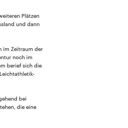
weiteren Plätzen
ssland und dann
n im Zeitraum der
entur noch im
m berief sich die
eichtathletik-
rgehend bei
ehen, die eine