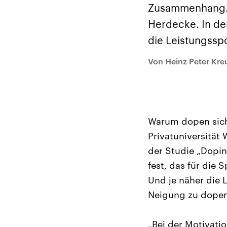
Alle Informationen
Analy
Zusammenhang. Da
Sachsen-Anhalt wählt
Hinte
am 6. September 2026
Wirtsc
Herdecke. In d
einen neuen Landtag.
militä
Seit 2021 wird das
Verein
die Leistungsspo
Bundesland von einer
den m
Koalition aus CDU, SPD
Länder
und FDP regiert.-
großem
Von Heinz Peter Kre
Umfragen, Prognosen,
aktuel
Wahlprogramme,
aktuelle Berichte und
Hintergründe zu den
Parteien und Kandidaten
der anstehenden Wahl.
Warum dopen sich
Privatuniversität
der Studie „Dopin
fest, das für die 
Und je näher die L
Neigung zu dopen.
„Bei der Motivati