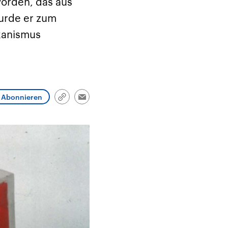
worden, das aus
und im TikTok-Kanal
Hintergründe
Aktuell
„Moment mal“
Friedrich Merz ist der
Hinter
urde er zum
tion
überprüfen wir virale
zehnte deutsche
Nie war
he
Behauptungen auf ihren
Bundeskanzler und führt
Mensch
kanismus
in
Wahrheitsgehalt. Woher
eine Regierungskoalition
vor Kri
kommt eine Aussage?
aus CDU/CSU und SPD.
Verfolg
ritär
Was ist falsch, was
hoch w
Nahen
stimmt? Was kann belegt
gehen 
haft
werden – und was ist
die We
n USA
eine Lüge? Kurz.
Einordnend.
Transparent.
Abonnieren
Link
Email
kopieren/teilen