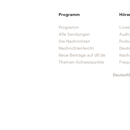
Programm
Höre
Programm
Lives
Alle Sendungen
Audi
Die Nachrichten
Podc
Nachrichtenleicht
Deut
Neue Beiträge auf dlf.de
Nach
Themen-Schwerpunkte
Freq
Deutsch