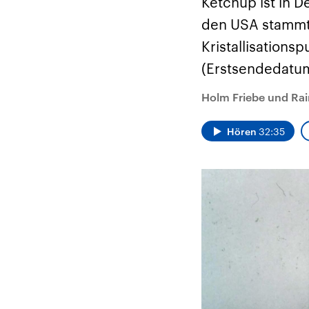
Ketchup ist in 
Alle Informationen
Analy
Sachsen-Anhalt wählt
Hinte
den USA stammt.
am 6. September 2026
Wirtsc
einen neuen Landtag.
militä
Kristallisation
Seit 2021 wird das
Verein
Bundesland von einer
den m
(Erstsendedatum
Koalition aus CDU, SPD
Länder
und FDP regiert.-
großem
Umfragen, Prognosen,
aktuel
Holm Friebe und Rai
Wahlprogramme,
aktuelle Berichte und
Hintergründe zu den
Hören
32:35
Parteien und Kandidaten
der anstehenden Wahl.