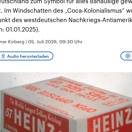
Deutschland zum Symbol für alles Banausige ge
sen und
Hintergründe
Hintergründe
Der Überfall der
Der Iran – seit der
rgründe
 Im Windschatten des „Coca-Kolonialismus“ w
haftlich und
palästinensischen
Islamischen Revolu
risch gehören die
Terrororganisation
1979 auch Islamisc
spunkt des westdeutschen Nachkriegs-Antiameri
igten Staaten zu
Hamas im Oktober 2023
Republik Iran – ist e
ächtigsten
auf Israel hat in der
von einem
: 01.01.2025).
n der Erde, mit
Region wieder die
Religionsführer auto
 Einfluss auf das
Gewalt entfacht. Israel
regierter Staat im 
le Weltgeschehen.
möchte die Hamas
Osten. Eine Feindsc
ner Kirberg
|
05. Juli 2026, 09:30 Uhr
zerstören. Diese wird wie
zu Israel und zu de
die Hisbollah im Libanon
ist fest in der
vom Iran unterstützt.
Staatsideologie
Audio herunterladen
verankert.