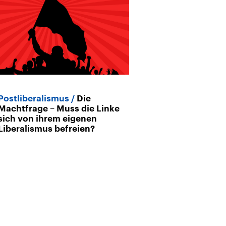
Postliberalismus
Die
Ich bin dann m
Machtfrage – Muss die Linke
wir uns der d
sich von ihrem eigenen
Gegenwart ste
Liberalismus befreien?