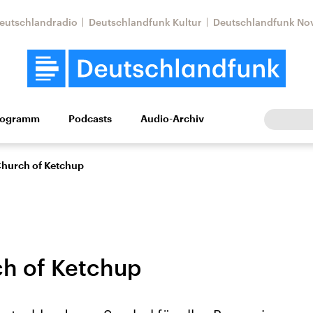
eutschlandradio
Deutschlandfunk Kultur
Deutschlandfunk No
rogramm
Podcasts
Audio-Archiv
Wirtschaft
Wissen
Kultur
Europa
Gesellschaf
hurch of Ketchup
h of Ketchup
Nahostkonflikt
Iran
le Beiträge,
Aktuelle Lage und
Aktuelle Lage und