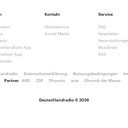
n
Kontakt
Service
tream
Hörerservice
FAQ
os
Social Media
Newsletter
asts
Veranstaltunge
schlandfunk App
Musikliste
richten App
RSS
uenzen
landradio
Datenschutzerklärung
Nutzungsbedingungen
I
Partner
ARD
ZDF
Phoenix
arte
Chronik der Mauer
Deutschlandradio © 2026