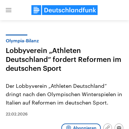
Close
menu
Olympia-Bilanz
Themen
Lobbyverein „Athleten
Deutschland“ fordert Reformen im
deutschen Sport
Der Lobbyverein „Athleten Deutschland“
dringt nach den Olympischen Winterspielen in
Landtagswahl Sachsen-Anhalt
USA
Italien auf Reformen im deutschen Sport.
2026
Aktuelle Beiträge, Analys
Alle Informationen
Hintergründe
22.02.2026
Sachsen-Anhalt wählt am 6.
Wirtschaftlich und militäri
September 2026 einen neuen
gehören die Vereinigten S
Landtag. Seit 2021 wird das
den mächtigsten Ländern 
Abonnieren
Bundesland von einer Koalition aus
mit großem Einfluss auf d