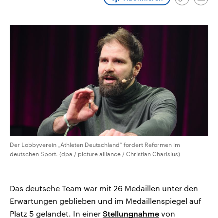
Link
Emai
CDU, SPD und FDP regiert.-
aktuelle Weltgeschehen.
kopieren/te
Umfragen, Prognosen,
Wahlprogramme, aktuelle Berichte
Sendungen
Programm
Podcasts
und Hintergründe zu den Parteien
und Kandidaten der anstehenden
Wahl.
Audio-Archiv
Der Lobbyverein „Athleten Deutschland“ fordert Reformen im
deutschen Sport. (dpa / picture alliance / Christian Charisius)
Das deutsche Team war mit 26 Medaillen unter den
Erwartungen geblieben und im Medaillenspiegel auf
Platz 5 gelandet. In einer
Stellungnahme
von