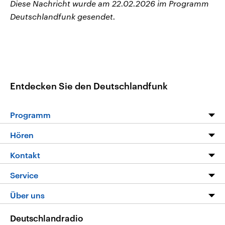
Diese Nachricht wurde am 22.02.2026 im Programm
Deutschlandfunk gesendet.
Entdecken Sie den Deutschlandfunk
Programm
Programm
Hören
Alle Sendungen
Livestream
Kontakt
Die Nachrichten
Audios
Hörerservice
Service
Nachrichtenleicht
Podcasts
Social Media
FAQ
Über uns
Neue Beiträge auf dlf.de
Deutschlandfunk App
Newsletter
Deutschlandradio
Themen-Schwerpunkte
Nachrichten App
Deutschlandradio
Veranstaltungen