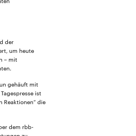
hten
nd der
ert, um heute
n – mit
hten.
nun gehäuft mit
 Tagespresse ist
 Reaktionen“ die
ber dem rbb-
chtungen zu