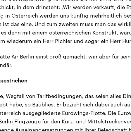
chickt, in dem drinsteht: ‚Wir werden verkauft, die 
ng in Österreich werden uns künftig mehrheitlich bes
s ist das eine. Und zum zweiten muss man das wirkl
es denn mit einem österreichischen Konstrukt, wa
dem wiederum ein Herr Pichler und sogar ein Herr Hun
tte Air Berlin einst groß gemacht, war aber für sei
ndär.
 gestrichen
, Wegfall von Tarifbedingungen, das seien alles Din
ebt habe, so Baublies. Er bezieht sich dabei auch au
terreich ausgegliederte Eurowings-Flotte. Die Euro
r Berlin Flugzeuge für den Kurz- und Mittelstrecken
chende Auseinandersetzungen mit ihrer Belegschaft be