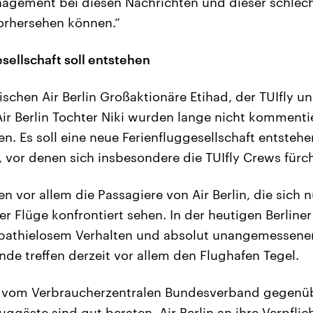
nagement bei diesen Nachrichten und dieser schlec
rhersehen können.“
sellschaft soll entstehen
schen Air Berlin Großaktionäre Etihad, der TUIfly u
Air Berlin Tochter Niki wurden lange nicht kommenti
n. Es soll eine neue Ferienfluggesellschaft entstehe
 vor denen sich insbesondere die TUIfly Crews fürc
 vor allem die Passagiere von Air Berlin, die sich 
r Flüge konfrontiert sehen. In der heutigen Berliner
pathielosem Verhalten und absolut unangemessenen
nde treffen derzeit vor allem den Flughafen Tegel.
 vom Verbraucherzentralen Bundesverband gegenü
uggäste sind gut beraten, Air Berlin an ihre Verpfli