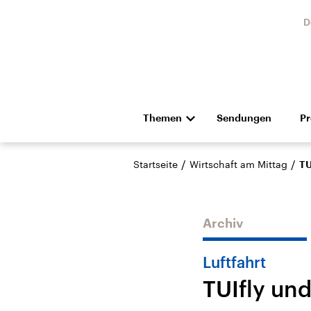
D
Themen
Sendungen
P
Die Nachrichten
Politik
/
/
Startseite
Wirtschaft am Mittag
TU
Hörspiel und Feature
Musik
Archiv
Luftfahrt
TUIfly und
Landtagswahl Sachsen-
USA
Anhalt 2026
Aktuel