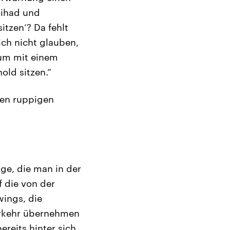
Etihad und
itzen‘? Da fehlt
ich nicht glauben,
rum mit einem
old sitzen.“
nen ruppigen
ge, die man in der
f die von der
wings, die
verkehr übernehmen
reits hinter sich,