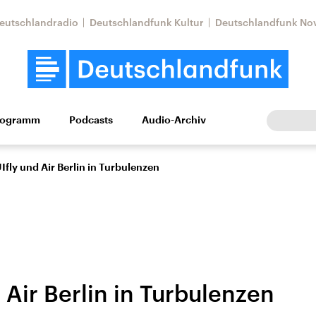
eutschlandradio
Deutschlandfunk Kultur
Deutschlandfunk No
rogramm
Podcasts
Audio-Archiv
Wirtschaft
Wissen
Kultur
Europa
Gesellschaf
Ifly und Air Berlin in Turbulenzen
 Air Berlin in Turbulenzen
Nahostkonflikt
Iran
le Beiträge,
Aktuelle Lage und
Aktuelle Lage und