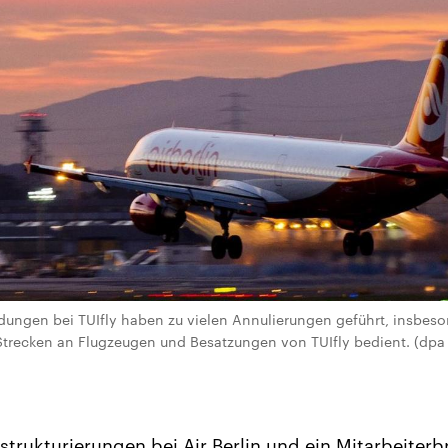
ngen bei TUIfly haben zu vielen Annulierungen geführt, insbeson
r Strecken an Flugzeugen und Besatzungen von TUIfly bedient. (dpa /
trukturierungen bei Air Berlin und ein Mitarbeiterbr