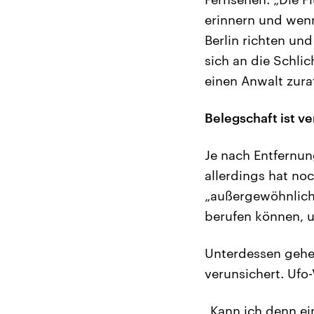
erinnern und wenn
Berlin richten un
sich an die Schli
einen Anwalt zura
Belegschaft ist v
Je nach Entfernun
allerdings hat no
„außergewöhnlich
berufen können, 
Unterdessen gehen
verunsichert. Ufo
„Kann ich denn ei