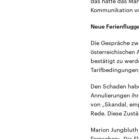
das hätte das Ma
Kommunikation vo
Neue Ferienflugge
Die Gespräche zwi
österreichischen 
bestätigt zu werde
Tarifbedingungen,
Den Schaden haben
Annulierungen ihre
von „Skandal, em
Rede. Diese Zustä
Marion Jungbluth
Fernsehen: „Die Fl