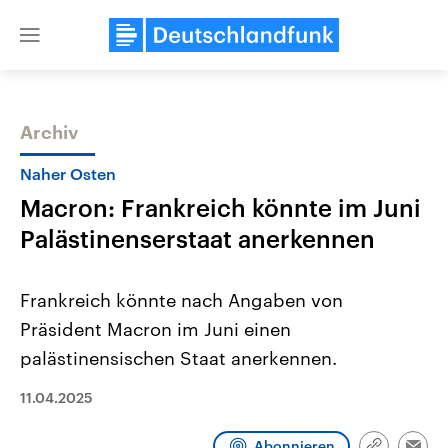
Close
menu
Archiv
Themen
Naher Osten
Macron: Frankreich könnte im Juni
Palästinenserstaat anerkennen
Frankreich könnte nach Angaben von
Präsident Macron im Juni einen
Landtagswahl Sachsen-Anhalt
USA
palästinensischen Staat anerkennen.
2026
Aktuelle Beiträge, Analys
Alle Informationen
Hintergründe
Sachsen-Anhalt wählt am 6.
Wirtschaftlich und militäri
11.04.2025
September 2026 einen neuen
gehören die Vereinigten S
Landtag. Seit 2021 wird das
den mächtigsten Ländern 
Bundesland von einer Koalition aus
mit großem Einfluss auf d
Abonnieren