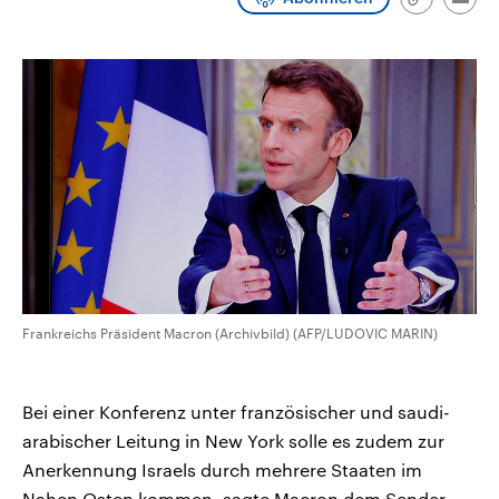
Link
Emai
CDU, SPD und FDP regiert.-
aktuelle Weltgeschehen.
kopieren/te
Umfragen, Prognosen,
Wahlprogramme, aktuelle Berichte
Sendungen
Programm
Podcasts
und Hintergründe zu den Parteien
und Kandidaten der anstehenden
Wahl.
Audio-Archiv
Frankreichs Präsident Macron (Archivbild) (AFP/LUDOVIC MARIN)
Bei einer Konferenz unter französischer und saudi-
arabischer Leitung in New York solle es zudem zur
Anerkennung Israels durch mehrere Staaten im
Nahen Osten kommen, sagte Macron dem Sender