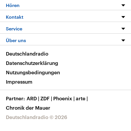
Programm
Hören
Alle Sendungen
Livestream
Kontakt
Die Nachrichten
Audios
Hörerservice
Service
Nachrichtenleicht
Podcasts
Social Media
FAQ
Über uns
Neue Beiträge auf dlf.de
Deutschlandfunk App
Newsletter
Deutschlandradio
Themen-Schwerpunkte
Nachrichten App
Deutschlandradio
Veranstaltungen
Presse
Frequenzen
Datenschutzerklärung
Musikliste
Ausbildung und Karriere
Nutzungsbedingungen
RSS
Transparenz
Impressum
Korrekturen
Barrierefreiheit
Partner
ARD
|
ZDF
|
Phoenix
|
arte
|
Chronik der Mauer
Deutschlandradio © 2026