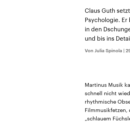
Alle Informationen
Analy
Sachsen-Anhalt wählt
Hinte
Claus Guth setzt
am 6. September 2026
Wirtsc
einen neuen Landtag.
militä
Psychologie. Er 
Seit 2021 wird das
Verein
Bundesland von einer
den m
in den Dschunge
Koalition aus CDU, SPD
Länder
und FDP regiert.-
großem
und bis ins Deta
Umfragen, Prognosen,
aktuel
Wahlprogramme,
aktuelle Berichte und
Von Julia Spinola
|
2
Hintergründe zu den
Parteien und Kandidaten
der anstehenden Wahl.
Martinus Musik ka
schnell nicht wied
rhythmische Obse
Filmmusikfetzen, 
„schlauem Füchsle