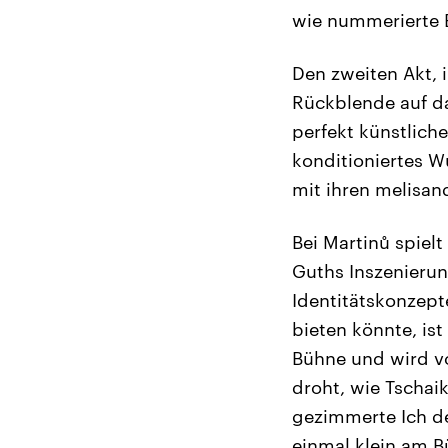
wie nummerierte 
Den zweiten Akt, i
Rückblende auf da
perfekt künstlich
konditioniertes W
mit ihren melisan
Bei Martinů spielt
Guths Inszenierun
Identitätskonzept
bieten könnte, is
Bühne und wird v
droht, wie Tschai
gezimmerte Ich d
einmal klein am 