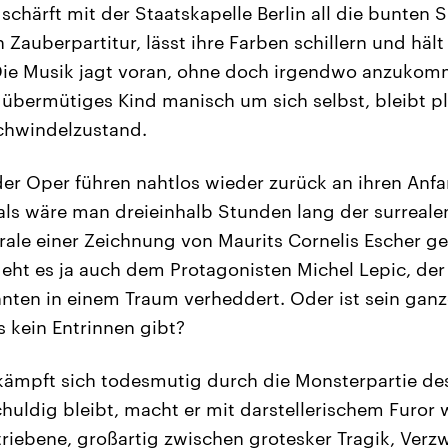
chärft mit der Staatskapelle Berlin all die bunten Sp
Zauberpartitur, lässt ihre Farben schillern und hält
 Die Musik jagt voran, ohne doch irgendwo anzukom
n übermütiges Kind manisch um sich selbst, bleibt p
Schwindelzustand.
 der Oper führen nahtlos wieder zurück an ihren Anfa
, als wäre man dreieinhalb Stunden lang der surreale
rale einer Zeichnung von Maurits Cornelis Escher gef
eht es ja auch dem Protagonisten Michel Lepic, der
ten in einem Traum verheddert. Oder ist sein ganz
 kein Entrinnen gibt?
kämpft sich todesmutig durch die Monsterpartie des
huldig bleibt, macht er mit darstellerischem Furor 
etriebene, großartig zwischen grotesker Tragik, Verz