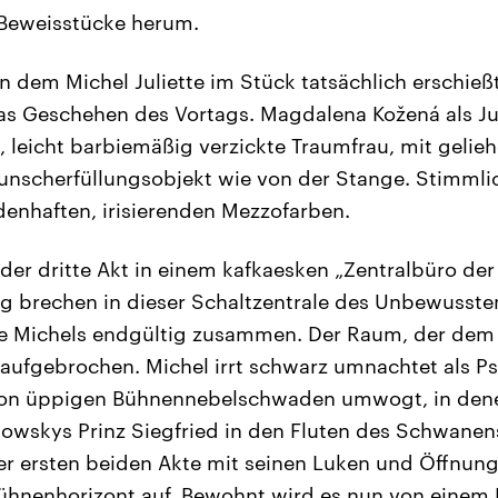
Beweisstücke herum.
n dem Michel Juliette im Stück tatsächlich erschieß
s Geschehen des Vortags. Magdalena Kožená als Juli
e, leicht barbiemäßig verzickte Traumfrau, mit gelie
unscherfüllungsobjekt wie von der Stange. Stimmlic
denhaften, irisierenden Mezzofarben.
 der dritte Akt in einem kafkaesken „Zentralbüro der
g brechen in dieser Schaltzentrale des Unbewussten
e Michels endgültig zusammen. Der Raum, der dem I
t aufgebrochen. Michel irrt schwarz umnachtet als P
on üppigen Bühnennebelschwaden umwogt, in denen
kowskys Prinz Siegfried in den Fluten des Schwanen
er ersten beiden Akte mit seinen Luken und Öffnun
Bühnenhorizont auf. Bewohnt wird es nun von einem