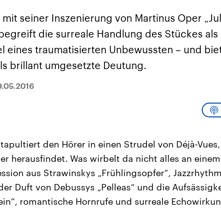
sen und
Hintergründe
Hintergründe
Der Überfall der
Der Iran – seit der
rgründe
 mit seiner Inszenierung von Martinus Oper „Jul
haftlich und
palästinensischen
Islamischen Revolu
risch gehören die
Terrororganisation
1979 auch Islamisc
begreift die surreale Handlung des Stückes als 
igten Staaten zu
Hamas im Oktober 2023
Republik Iran – ist e
ächtigsten
auf Israel hat in der
von einem
l eines traumatisierten Unbewussten – und biet
n der Erde, mit
Region wieder die
Religionsführer auto
 Einfluss auf das
Gewalt entfacht. Israel
regierter Staat im 
ils brillant umgesetzte Deutung.
le Weltgeschehen.
möchte die Hamas
Osten. Eine Feindsc
zerstören. Diese wird wie
zu Israel und zu de
die Hisbollah im Libanon
ist fest in der
9.05.2016
vom Iran unterstützt.
Staatsideologie
verankert.
tapultiert den Hörer in einen Strudel von Déjà-Vues,
er herausfindet. Was wirbelt da nicht alles an einem
ssion aus Strawinskys „Frühlingsopfer“, Jazzrhyth
der Duft von Debussys „Pelleas“ und die Aufsässigk
in“, romantische Hornrufe und surreale Echowirku