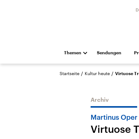
D
Themen
Sendungen
P
Die Nachrichten
Politik
/
/
Startseite
Kultur heute
Virtuose T
Hörspiel und Feature
Musik
Archiv
Martinus Oper 
Virtuose 
Landtagswahl Sachsen-
USA
Anhalt 2026
Aktuel