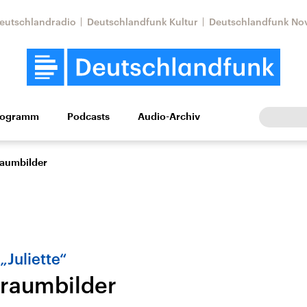
eutschlandradio
Deutschlandfunk Kultur
Deutschlandfunk No
rogramm
Podcasts
Audio-Archiv
Wirtschaft
Wissen
Kultur
Europa
Gesellschaf
raumbilder
„Juliette“
Traumbilder
Nahostkonflikt
Iran
le Beiträge,
Aktuelle Lage und
Aktuelle Lage und