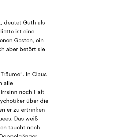
t, deutet Guth als
ette ist eine
henen Gesten, ein
h aber betört sie
 Träume“. In Claus
 alle
rrsinn noch Halt
sychotiker über die
 er zu ertrinken
sees. Das weiß
gen taucht noch
 Doppelgänger.