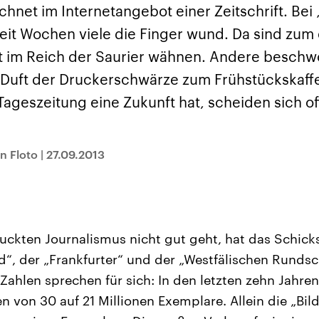
sen und
Hintergründe
Hintergründe
hnet im Internetangebot einer Zeitschrift. Bei 
Der Überfall der
Der Iran – seit der
rgründe
haftlich und
palästinensischen
Islamischen Revolu
eit Wochen viele die Finger wund. Da sind zum 
risch gehören die
Terrororganisation
1979 auch Islamisc
igten Staaten zu
Hamas im Oktober 2023
Republik Iran – ist e
t im Reich der Saurier wähnen. Andere besch
ächtigsten
auf Israel hat in der
von einem
n der Erde, mit
Region wieder die
Religionsführer auto
 Duft der Druckerschwärze zum Frühstückskaffe
 Einfluss auf das
Gewalt entfacht. Israel
regierter Staat im 
le Weltgeschehen.
möchte die Hamas
Osten. Eine Feindsc
geszeitung eine Zukunft hat, scheiden sich off
zerstören. Diese wird wie
zu Israel und zu de
die Hisbollah im Libanon
ist fest in der
vom Iran unterstützt.
Staatsideologie
verankert.
n Floto
|
27.09.2013
ckten Journalismus nicht gut geht, hat das Schicks
“, der „Frankfurter“ und der „Westfälischen Runds
 Zahlen sprechen für sich: In den letzten zehn Jahre
n von 30 auf 21 Millionen Exemplare. Allein die „Bil