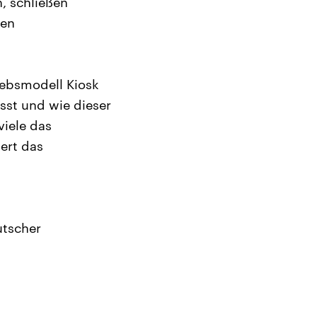
, schließen
ten
iebsmodell Kiosk
sst und wie dieser
viele das
ert das
utscher