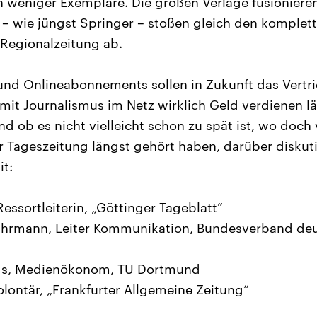
en weniger Exemplare. Die großen Verlage fusionieren
– wie jüngst Springer – stoßen gleich den komplet
Regionalzeitung ab.
und Onlineabonnements sollen in Zukunft das Vertr
 mit Journalismus im Netz wirklich Geld verdienen lä
d ob es nicht vielleicht schon zu spät ist, wo doch 
r Tageszeitung längst gehört haben, darüber diskuti
t:
Ressortleiterin, „Göttinger Tageblatt“
uhrmann, Leiter Kommunikation, Bundesverband de
bigs, Medienökonom, TU Dortmund
olontär, „Frankfurter Allgemeine Zeitung“