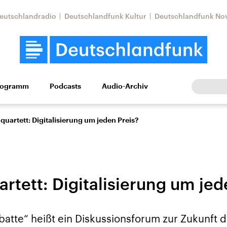
eutschlandradio
Deutschlandfunk Kultur
Deutschlandfunk No
rogramm
Podcasts
Audio-Archiv
Wirtschaft
Wissen
Kultur
Europa
Gesellschaf
uartett: Digitalisierung um jeden Preis?
rtett: Digitalisierung um jed
Nahostkonflikt
Iran
atte“ heißt ein Diskussionsforum zur Zukunft d
le Beiträge,
Aktuelle Lage und
Aktuelle Lage und