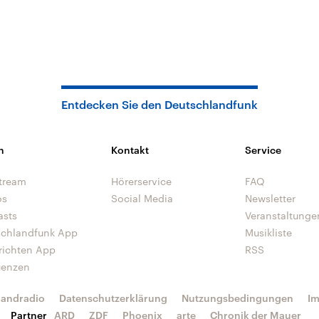
Entdecken Sie den Deutschlandfunk
n
Kontakt
Service
tream
Hörerservice
FAQ
os
Social Media
Newsletter
asts
Veranstaltunge
schlandfunk App
Musikliste
richten App
RSS
uenzen
landradio
Datenschutzerklärung
Nutzungsbedingungen
I
Partner
ARD
ZDF
Phoenix
arte
Chronik der Mauer