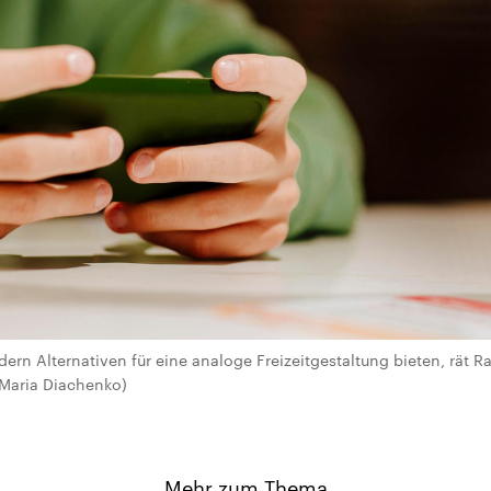
ndern Alternativen für eine analoge Freizeitgestaltung bieten, rät R
 Maria Diachenko)
Mehr zum Thema