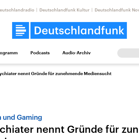
eutschlandradio
Deutschlandfunk Kultur
Deutschlandfunk No
rogramm
Podcasts
Audio-Archiv
Wirtschaft
Wissen
Kultur
Europa
Gesellschaf
ychiater nennt Gründe für zunehmende Mediensucht
n und Gaming
chiater nennt Gründe für z
Nahostkonflikt
Iran
le Beiträge,
Aktuelle Lage und
Aktuelle Lage und