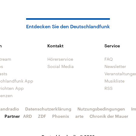
Entdecken Sie den Deutschlandfunk
n
Kontakt
Service
tream
Hörerservice
FAQ
os
Social Media
Newsletter
asts
Veranstaltunge
schlandfunk App
Musikliste
richten App
RSS
uenzen
landradio
Datenschutzerklärung
Nutzungsbedingungen
I
Partner
ARD
ZDF
Phoenix
arte
Chronik der Mauer