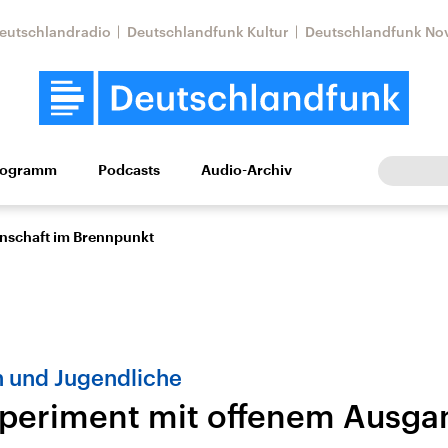
eutschlandradio
Deutschlandfunk Kultur
Deutschlandfunk No
rogramm
Podcasts
Audio-Archiv
Wirtschaft
Wissen
Kultur
Europa
Gesellschaf
enschaft im Brennpunkt
n und Jugendliche
periment mit offenem Ausga
Nahostkonflikt
Iran
le Beiträge,
Aktuelle Lage und
Aktuelle Lage und