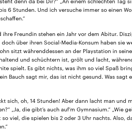
steht denn da bei Dir?“ „An einem schlechten Tag s
 bis 6 Stunden. Und ich versuche immer so einen W
schaffen.“
ihre Freundin stehen ein Jahr vor dem Abitur. Diszip
n, doch über ihren Social-Media-Konsum haben sie we
Sohn sitzt währenddessen an der Playstation in sein
haltend und schüchtern ist, grölt und lacht, währen
ite spielt. Es gibt nichts, was ihm so viel Spaß brin
in Bauch sagt mir, das ist nicht gesund. Was sagt e
eckt sich, oh, 14 Stunden! Aber dann lacht man und 
den?“ „Ja, die gibt’s auch auf’m Gymnasium.“ „Wie ge
t so viel, die spielen bis 2 oder 3 Uhr nachts. Also, 
n.“