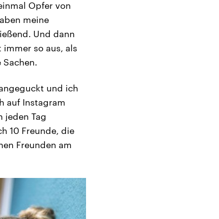
 einmal Opfer von
haben meine
fließend. Und dann
t immer so aus, als
e Sachen.
 angeguckt und ich
h auf Instagram
n jeden Tag
ch 10 Freunde, die
einen Freunden am