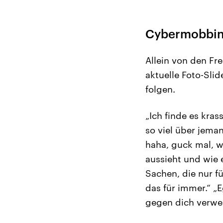
Cybermobbin
Allein von den Fr
aktuelle Foto-Sli
folgen.
„Ich finde es kras
so viel über jema
haha, guck mal, wi
aussieht und wie 
Sachen, die nur f
das für immer.“ „E
gegen dich verwe