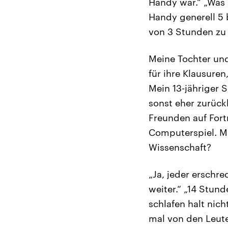
Handy war.“ „Was 
Handy generell 5
von 3 Stunden zu 
Meine Tochter und 
für ihre Klausure
Mein 13-jähriger 
sonst eher zurück
Freunden auf Fortn
Computerspiel. Me
Wissenschaft?
„Ja, jeder erschr
weiter.“ „14 Stun
schlafen halt nich
mal von den Leute