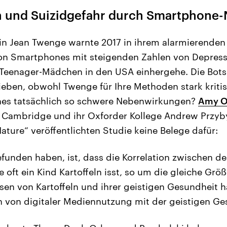
 und Suizidgefahr durch Smartphone
n Jean Twenge warnte 2017 in ihrem alarmierenden
von Smartphones mit steigenden Zahlen von Depres
r Teenager-Mädchen in den USA einhergehe. Die Bots
eben, obwohl Twenge für Ihre Methoden stark kritisi
es tatsächlich so schwere Nebenwirkungen?
Amy O
t Cambridge und ihr Oxforder Kollege Andrew Przyby
ature“ veröffentlichten Studie keine Belege dafür:
funden haben, ist, dass die Korrelation zwischen d
ie oft ein Kind Kartoffeln isst, so um die gleiche Größ
ssen von Kartoffeln und ihrer geistigen Gesundheit 
on von digitaler Mediennutzung mit der geistigen Ge