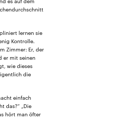
ind es auf dem
ochendurchschnitt
liniert lernen sie
nig Kontrolle.
em Zimmer: Er, der
d er mit seinen
gt, wie dieses
igentlich die
macht einfach
ht das?“ „Die
das hört man öfter