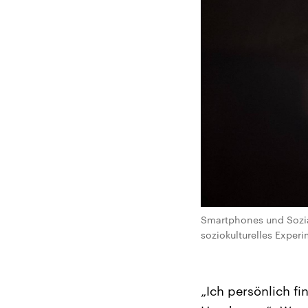
Smartphones und Sozia
soziokulturelles Expe
„Ich persönlich f