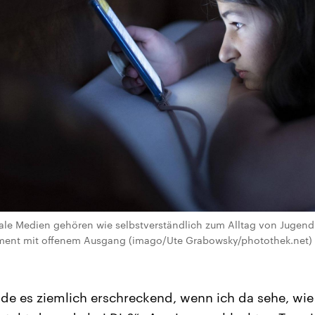
le Medien gehören wie selbstverständlich zum Alltag von Jugendl
riment mit offenem Ausgang (imago/Ute Grabowsky/photothek.net)
inde es ziemlich erschreckend, wenn ich da sehe, wi