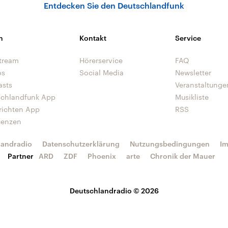
Entdecken Sie den Deutschlandfunk
n
Kontakt
Service
tream
Hörerservice
FAQ
os
Social Media
Newsletter
asts
Veranstaltunge
schlandfunk App
Musikliste
richten App
RSS
uenzen
landradio
Datenschutzerklärung
Nutzungsbedingungen
I
Partner
ARD
ZDF
Phoenix
arte
Chronik der Mauer
Deutschlandradio © 2026