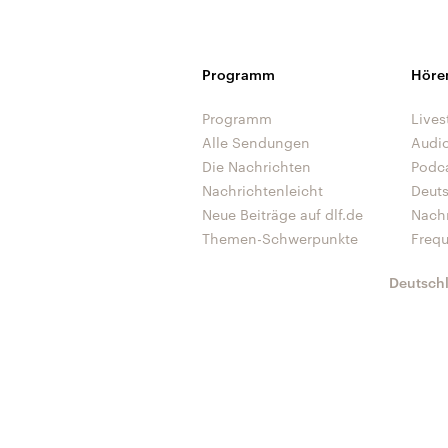
Programm
Höre
Programm
Lives
Alle Sendungen
Audi
Die Nachrichten
Podc
Nachrichtenleicht
Deut
Neue Beiträge auf dlf.de
Nach
Themen-Schwerpunkte
Freq
Deutsch