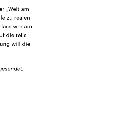
er „Welt am
le zu realen
 dass wer am
f die teils
ng will die
gesendet.