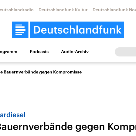
eutschlandradio
Deutschlandfunk Kultur
Deutschlandfunk No
rogramm
Podcasts
Audio-Archiv
Wirtschaft
Wissen
Kultur
Europa
Gesellschaf
e Bauernverbände gegen Kompromisse
rardiesel
Bauernverbände gegen Komp
Nahostkonflikt
Iran
le Beiträge,
Aktuelle Lage und
Aktuelle Lage und