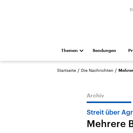
D
Themen
Sendungen
P
Die Nachrichten
Politik
/
/
Startseite
Die Nachrichten
Mehrer
Hörspiel und Feature
Musik
Archiv
Streit über Ag
Mehrere 
Landtagswahl Sachsen-
USA
Anhalt 2026
Aktuel