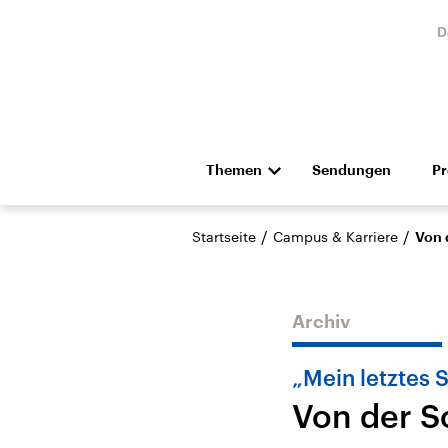
D
Themen
Sendungen
P
Die Nachrichten
Politik
/
/
Startseite
Campus & Karriere
Von 
Hörspiel und Feature
Musik
Archiv
„Mein letztes 
Von der S
Landtagswahl Sachsen-
USA
Anhalt 2026
Aktuel