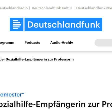
eutschlandradio
Deutschlandfunk Kultur
Deutschlandfunk No
rogramm
Podcasts
Audio-Archiv
Wirtschaft
Wissen
Kultur
Europa
Gesellschaf
der Sozialhilfe-Empfängerin zur Professorin
Semester“
ozialhilfe-Empfängerin zur Pr
Nahostkonflikt
Iran
le Beiträge,
Aktuelle Lage und
Aktuelle Lage und