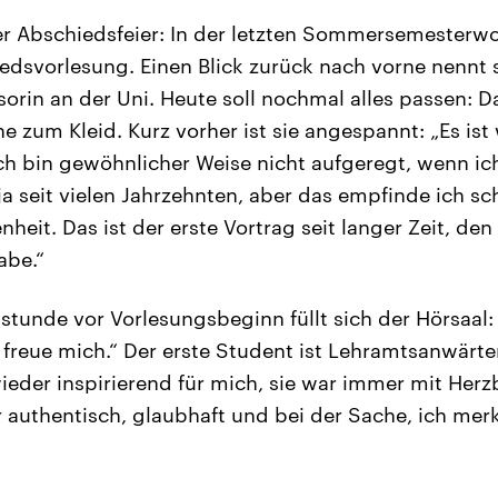
er Abschiedsfeier: In der letzten Sommersemesterwo
edsvorlesung. Einen Blick zurück nach vorne nennt s
sorin an der Uni. Heute soll nochmal alles passen: Da
e zum Kleid. Kurz vorher ist sie angespannt: „Es ist
h bin gewöhnlicher Weise nicht aufgeregt, wenn ic
 ja seit vielen Jahrzehnten, aber das empfinde ich sc
eit. Das ist der erste Vortrag seit langer Zeit, den
abe.“
stunde vor Vorlesungsbeginn füllt sich der Hörsaal: 
h freue mich.“ Der erste Student ist Lehramtsanwär
eder inspirierend für mich, sie war immer mit Herzb
 authentisch, glaubhaft und bei der Sache, ich merkt