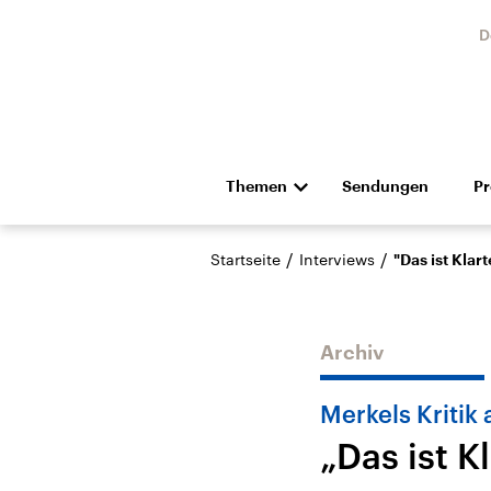
D
Themen
Sendungen
P
Die Nachrichten
Politik
/
/
Startseite
Interviews
"Das ist Klar
Hörspiel und Feature
Musik
Archiv
Merkels Kritik 
„Das ist 
Landtagswahl Sachsen-
USA
Anhalt 2026
Aktuel