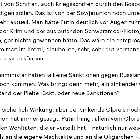
t von Schiffen, auch Kriegsschiffen durch den Bospo
igen sollen. Das ist von der Sowjetunion noch unt
mehr aktuell. Man hätte Putin deutlich vor Augen fü
der Krim und der auslaufenden Schwarzmeer-Flotte
, gar nichts gewonnen hätte. Das wäre die entspr
e man im Kreml, glaube ich, sehr, sehr gut verstand
 ersparen können.
nminister haben ja keine Sanktionen gegen Russla
och kommen. Was bringt denn mehr, ein sinkender Ö
and der Pleite rückt, oder neue Sanktionen?
 sicherlich Wirkung, aber der sinkende Ölpreis noch 
ion hat immer gesagt, Putin hängt allein vom Ölprei
len Wohltaten, die er verteilt hat – natürlich nur we
ls an die eigene Machtelite und an die Oligarchen –,