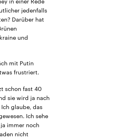
ey in einer Rede
tlicher jedenfalls
ten? Darüber hat
Grünen
kraine und
äch mit Putin
was frustriert.
zt schon fast 40
nd sie wird ja nach
 Ich glaube, das
t gewesen. Ich sehe
st ja immer noch
faden nicht