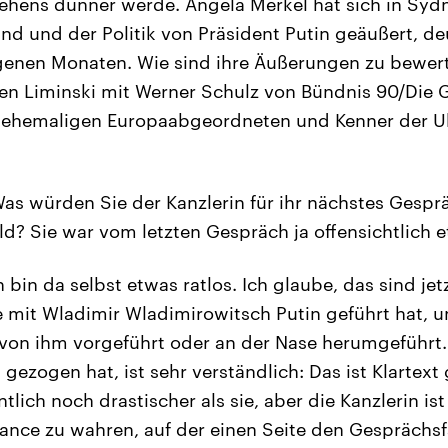
sehens dünner werde. Angela Merkel hat sich in Sydn
nd und der Politik von Präsident Putin geäußert, deu
ngenen Monaten. Wie sind ihre Äußerungen zu bewer
en Liminski mit Werner Schulz von Bündnis 90/Die 
ehemaligen Europaabgeordneten und Kenner der U
as würden Sie der Kanzlerin für ihr nächstes Gespr
d? Sie war vom letzten Gespräch ja offensichtlich et
 bin da selbst etwas ratlos. Ich glaube, das sind jet
e mit Wladimir Wladimirowitsch Putin geführt hat, u
von ihm vorgeführt oder an der Nase herumgeführt.
zt gezogen hat, ist sehr verständlich: Das ist Klartex
ntlich noch drastischer als sie, aber die Kanzlerin i
ance zu wahren, auf der einen Seite den Gesprächs