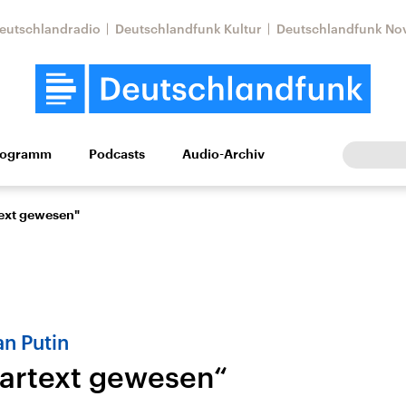
eutschlandradio
Deutschlandfunk Kultur
Deutschlandfunk No
rogramm
Podcasts
Audio-Archiv
Wirtschaft
Wissen
Kultur
Europa
Gesellschaf
text gewesen"
an Putin
Klartext gewesen“
Nahostkonflikt
Iran
le Beiträge,
Aktuelle Lage und
Aktuelle Lage und