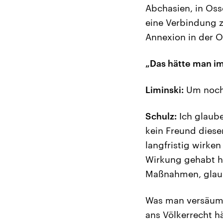
Abchasien, in Osse
eine Verbindung z
Annexion in der O
„Das hätte man im
Liminski:
Um noch 
Schulz:
Ich glaube
kein Freund diese
langfristig wirke
Wirkung gehabt ha
Maßnahmen, glaub
Was man versäumt 
ans Völkerrecht 