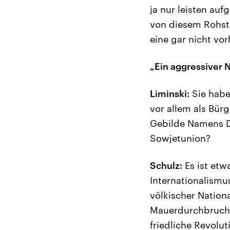
ja nur leisten au
von diesem Rohsto
eine gar nicht vo
„Ein aggressiver 
Liminski:
Sie habe
vor allem als Bürg
Gebilde Namens DD
Sowjetunion?
Schulz:
Es ist etw
Internationalismus
völkischer Nationa
Mauerdurchbruch a
friedliche Revolu