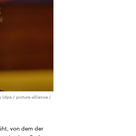
dpa / picture-alliance /
üht, von dem der