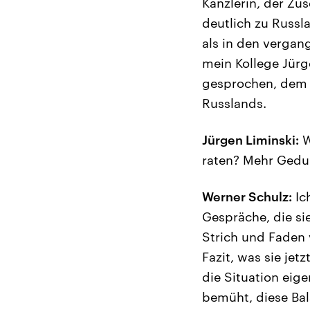
Kanzlerin, der Zu
deutlich zu Russla
als in den verga
mein Kollege Jürg
gesprochen, dem 
Russlands.
Jürgen Liminski:
W
raten? Mehr Gedul
Werner Schulz:
Ich
Gespräche, die si
Strich und Faden 
Fazit, was sie jet
die Situation eige
bemüht, diese Bal