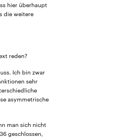
ass hier überhaupt
s die weitere
ext reden?
ss. Ich bin zwar
anktionen sehr
terschiedliche
iese asymmetrische
nn man sich nicht
36 geschlossen,