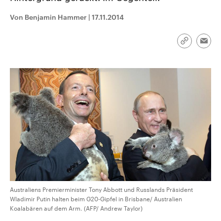
CDU, SPD und FDP regiert.-
aktuelle Weltgeschehen.
Umfragen, Prognosen,
Von Benjamin Hammer
|
17.11.2014
Wahlprogramme, aktuelle Berichte
Sendungen
Programm
Podcasts
und Hintergründe zu den Parteien
und Kandidaten der anstehenden
Link
Wahl.
Emai
kopieren/te
Audio-Archiv
Australiens Premierminister Tony Abbott und Russlands Präsident
Wladimir Putin halten beim G20-Gipfel in Brisbane/ Australien
Koalabären auf dem Arm. (AFP/ Andrew Taylor)