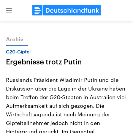
Close
menu
Archiv
Themen
G20-Gipfel
Ergebnisse trotz Putin
Russlands Präsident Wladimir Putin und die
Diskussion über die Lage in der Ukraine haben
beim Treffen der G20-Staaten in Australien viel
Landtagswahl Sachsen-Anhalt
USA
Aufmerksamkeit auf sich gezogen. Die
2026
Aktuelle Beiträge, Analys
Alle Informationen
Wirtschaftsagenda ist nach Meinung der
Hintergründe
Sachsen-Anhalt wählt am 6.
Wirtschaftlich und militäri
Gipfelteilnehmer jedoch nicht in den
September 2026 einen neuen
gehören die Vereinigten S
Landtag. Seit 2021 wird das
den mächtigsten Ländern 
Hintergrund gerückt. Im Gegenteil.
Bundesland von einer Koalition aus
mit großem Einfluss auf d