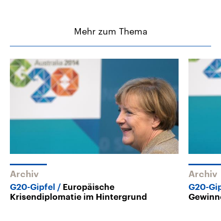
Mehr zum Thema
Archiv
Archiv
G20-Gipfel
Europäische
G20-Gip
Krisendiplomatie im Hintergrund
Gewinne