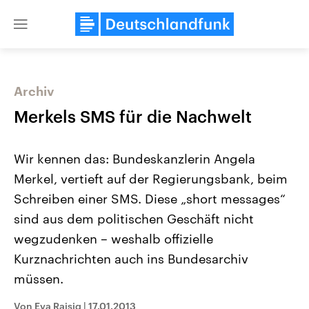
Close
menu
Archiv
Themen
Merkels SMS für die Nachwelt
Wir kennen das: Bundeskanzlerin Angela
Merkel, vertieft auf der Regierungsbank, beim
Schreiben einer SMS. Diese „short messages“
sind aus dem politischen Geschäft nicht
wegzudenken – weshalb offizielle
Landtagswahl Sachsen-Anhalt
USA
2026
Aktuelle Beiträge, Analys
Kurznachrichten auch ins Bundesarchiv
Alle Informationen
Hintergründe
Sachsen-Anhalt wählt am 6.
Wirtschaftlich und militäri
müssen.
September 2026 einen neuen
gehören die Vereinigten S
Landtag. Seit 2021 wird das
den mächtigsten Ländern 
Von Eva Raisig
|
17.01.2013
Bundesland von einer Koalition aus
mit großem Einfluss auf d