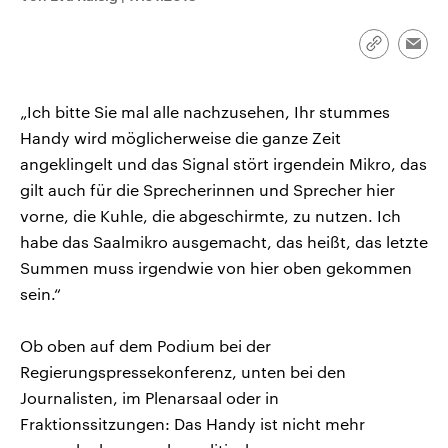
CDU, SPD und FDP regiert.-
aktuelle Weltgeschehen.
Umfragen, Prognosen,
Wahlprogramme, aktuelle Berichte
Link
Emai
Sendungen
Programm
Podcasts
und Hintergründe zu den Parteien
kopieren/te
und Kandidaten der anstehenden
Wahl.
„Ich bitte Sie mal alle nachzusehen, Ihr stummes
Audio-Archiv
Handy wird möglicherweise die ganze Zeit
angeklingelt und das Signal stört irgendein Mikro, das
gilt auch für die Sprecherinnen und Sprecher hier
vorne, die Kuhle, die abgeschirmte, zu nutzen. Ich
habe das Saalmikro ausgemacht, das heißt, das letzte
Summen muss irgendwie von hier oben gekommen
sein.“
Ob oben auf dem Podium bei der
Regierungspressekonferenz, unten bei den
Journalisten, im Plenarsaal oder in
Fraktionssitzungen: Das Handy ist nicht mehr