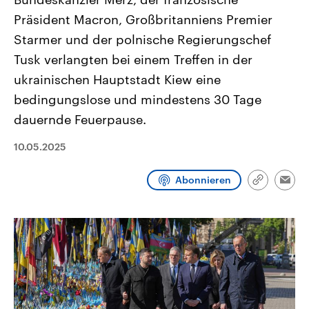
CDU, SPD und FDP regiert.-
aktuelle Weltgeschehen.
Präsident Macron, Großbritanniens Premier
Umfragen, Prognosen,
Wahlprogramme, aktuelle Berichte
Starmer und der polnische Regierungschef
Sendungen
Programm
Podcasts
und Hintergründe zu den Parteien
und Kandidaten der anstehenden
Tusk verlangten bei einem Treffen in der
Wahl.
Audio-Archiv
ukrainischen Hauptstadt Kiew eine
bedingungslose und mindestens 30 Tage
dauernde Feuerpause.
10.05.2025
Abonnieren
Link
Emai
kopieren/te