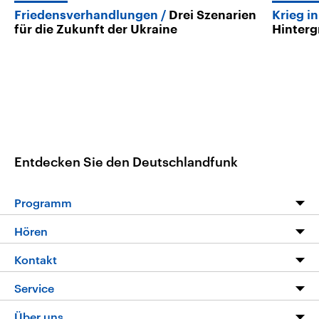
Friedensverhandlungen
Drei Szenarien
Krieg i
für die Zukunft der Ukraine
Hinter
Entdecken Sie den Deutschlandfunk
Programm
Programm
Hören
Alle Sendungen
Livestream
Kontakt
Die Nachrichten
Audios
Hörerservice
Service
Nachrichtenleicht
Podcasts
Social Media
FAQ
Über uns
Neue Beiträge auf dlf.de