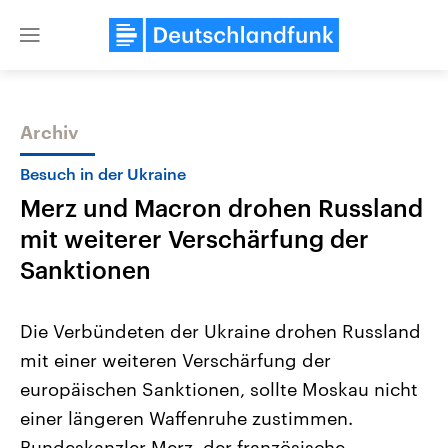
Close
menu
Archiv
Themen
Besuch in der Ukraine
Merz und Macron drohen Russland
mit weiterer Verschärfung der
Sanktionen
Die Verbündeten der Ukraine drohen Russland
Landtagswahl Sachsen-Anhalt
USA
mit einer weiteren Verschärfung der
2026
Aktuelle Beiträge, Analys
Alle Informationen
Hintergründe
europäischen Sanktionen, sollte Moskau nicht
Sachsen-Anhalt wählt am 6.
Wirtschaftlich und militäri
September 2026 einen neuen
gehören die Vereinigten S
einer längeren Waffenruhe zustimmen.
Landtag. Seit 2021 wird das
den mächtigsten Ländern 
Bundesland von einer Koalition aus
Bundeskanzler Merz, der französische
mit großem Einfluss auf d