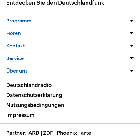
Entdecken Sie den Deutschlandfunk
Programm
Programm
Hören
Alle Sendungen
Livestream
Kontakt
Die Nachrichten
Audios
Hörerservice
Service
Nachrichtenleicht
Podcasts
Social Media
FAQ
Über uns
Neue Beiträge auf dlf.de
Deutschlandfunk App
Newsletter
Deutschlandradio
Themen-Schwerpunkte
Nachrichten App
Deutschlandradio
Veranstaltungen
Presse
Frequenzen
Datenschutzerklärung
Musikliste
Ausbildung und Karriere
Nutzungsbedingungen
RSS
Transparenz
Impressum
Korrekturen
Barrierefreiheit
Partner
ARD
|
ZDF
|
Phoenix
|
arte
|