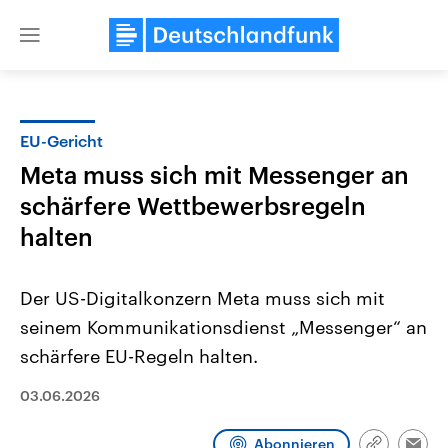
Close
menu
EU-Gericht
Themen
Meta muss sich mit Messenger an
schärfere Wettbewerbsregeln
halten
Der US-Digitalkonzern Meta muss sich mit
seinem Kommunikationsdienst „Messenger“ an
Landtagswahl Sachsen-Anhalt
USA
schärfere EU-Regeln halten.
2026
Aktuelle Beiträge, Analys
Alle Informationen
Hintergründe
03.06.2026
Sachsen-Anhalt wählt am 6.
Wirtschaftlich und militäri
September 2026 einen neuen
gehören die Vereinigten S
Landtag. Seit 2021 wird das
den mächtigsten Ländern 
Abonnieren
Bundesland von einer Koalition aus
mit großem Einfluss auf d