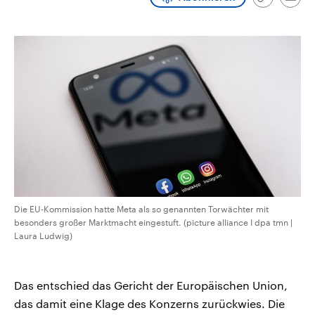
Link
Emai
CDU, SPD und FDP regiert.-
aktuelle Weltgeschehen.
kopieren/te
Umfragen, Prognosen,
Wahlprogramme, aktuelle Berichte
Sendungen
Programm
Podcasts
und Hintergründe zu den Parteien
und Kandidaten der anstehenden
Wahl.
Audio-Archiv
Die EU-Kommission hatte Meta als so genannten Torwächter mit
besonders großer Marktmacht eingestuft. (picture alliance I dpa tmn |
Laura Ludwig)
Das entschied das Gericht der Europäischen Union,
das damit eine Klage des Konzerns zurückwies. Die