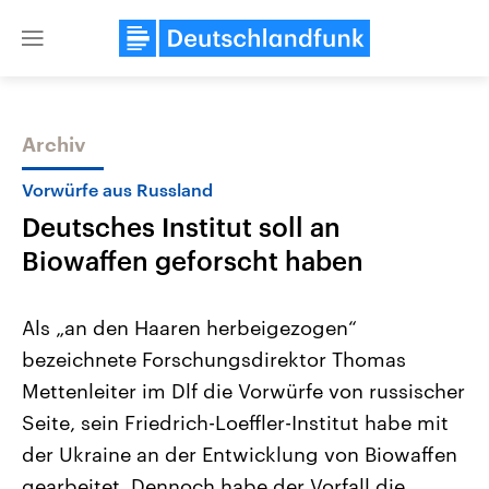
Close
menu
Archiv
Themen
Vorwürfe aus Russland
Deutsches Institut soll an
Biowaffen geforscht haben
Als „an den Haaren herbeigezogen“
bezeichnete Forschungsdirektor Thomas
Landtagswahl Sachsen-Anhalt
USA
Mettenleiter im Dlf die Vorwürfe von russischer
2026
Aktuelle Beiträge, Analys
Alle Informationen
Hintergründe
Seite, sein Friedrich-Loeffler-Institut habe mit
Sachsen-Anhalt wählt am 6.
Wirtschaftlich und militäri
September 2026 einen neuen
gehören die Vereinigten S
der Ukraine an der Entwicklung von Biowaffen
Landtag. Seit 2021 wird das
den mächtigsten Ländern 
gearbeitet. Dennoch habe der Vorfall die
Bundesland von einer Koalition aus
mit großem Einfluss auf d