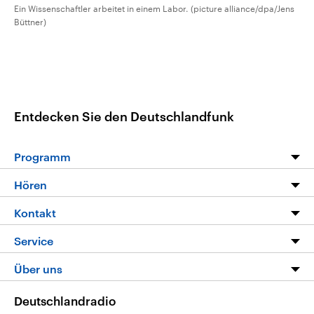
Ein Wissenschaftler arbeitet in einem Labor. (picture alliance/dpa/Jens
Büttner)
Entdecken Sie den Deutschlandfunk
Programm
Programm
Hören
Alle Sendungen
Livestream
Kontakt
Die Nachrichten
Audios
Hörerservice
Service
Nachrichtenleicht
Podcasts
Social Media
FAQ
Über uns
Neue Beiträge auf dlf.de
Deutschlandfunk App
Newsletter
Deutschlandradio
Themen-Schwerpunkte
Nachrichten App
Deutschlandradio
Veranstaltungen