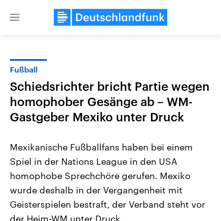
Close
menu
Fußball
Themen
Schiedsrichter bricht Partie wegen
homophober Gesänge ab – WM-
Gastgeber Mexiko unter Druck
Mexikanische Fußballfans haben bei einem
Spiel in der Nations League in den USA
Landtagswahl Sachsen-Anhalt
USA
homophobe Sprechchöre gerufen. Mexiko
2026
Aktuelle Beiträge, Analys
Alle Informationen
wurde deshalb in der Vergangenheit mit
Hintergründe
Sachsen-Anhalt wählt am 6.
Wirtschaftlich und militäri
Geisterspielen bestraft, der Verband steht vor
September 2026 einen neuen
gehören die Vereinigten S
Landtag. Seit 2021 wird das
den mächtigsten Ländern 
der Heim-WM unter Druck.
Bundesland von einer Koalition aus
mit großem Einfluss auf d