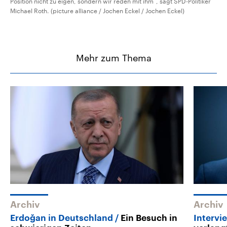
Position nicht zu eigen, sondern wir reden mit ihm“, sagt SPD-Politiker
Michael Roth. (picture alliance / Jochen Eckel / Jochen Eckel)
Mehr zum Thema
Archiv
Archiv
Erdoğan in Deutschland
Ein Besuch in
Intervi