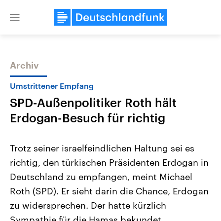
Close
menu
Archiv
Themen
Umstrittener Empfang
SPD-Außenpolitiker Roth hält
Erdogan-Besuch für richtig
Trotz seiner israelfeindlichen Haltung sei es
richtig, den türkischen Präsidenten Erdogan in
Landtagswahl Sachsen-Anhalt
USA
Deutschland zu empfangen, meint Michael
2026
Aktuelle Beiträge, Analys
Alle Informationen
Hintergründe
Roth (SPD). Er sieht darin die Chance, Erdogan
Sachsen-Anhalt wählt am 6.
Wirtschaftlich und militäri
September 2026 einen neuen
gehören die Vereinigten S
zu widersprechen. Der hatte kürzlich
Landtag. Seit 2021 wird das
den mächtigsten Ländern 
Sympathie für die Hamas bekundet.
Bundesland von einer Koalition aus
mit großem Einfluss auf d