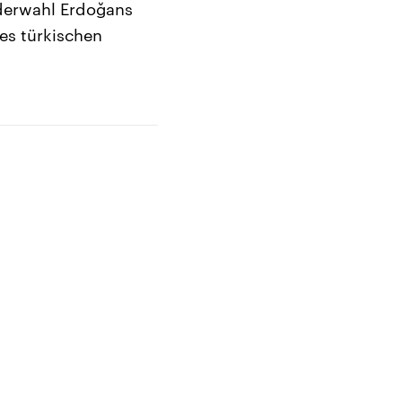
ederwahl Erdoğans
des türkischen