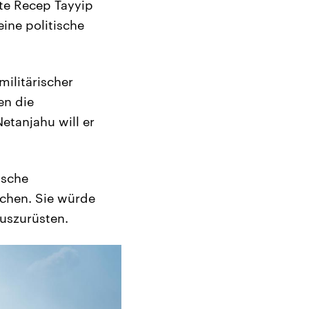
te Recep Tayyip
ine politische
militärischer
en die
etanjahu will er
tsche
ochen. Sie würde
uszurüsten.