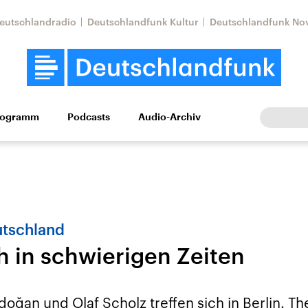
eutschlandradio
Deutschlandfunk Kultur
Deutschlandfunk No
rogramm
Podcasts
Audio-Archiv
Wirtschaft
Wissen
Kultur
Europa
Gesellschaf
utschland
h in schwierigen Zeiten
Nahostkonflikt
Iran
le Beiträge,
Aktuelle Lage und
Aktuelle Lage und
oğan und Olaf Scholz treffen sich in Berlin. T