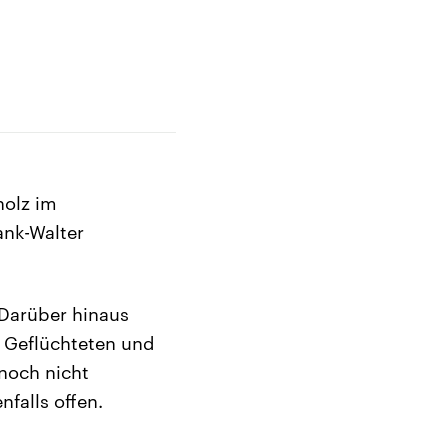
holz im
ank-Walter
 Darüber hinaus
 Geflüchteten und
noch nicht
falls offen.