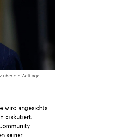
 über die Weltlage
e wird angesichts
 diskutiert.
n Community
en seiner