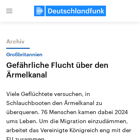
Close
menu
Archiv
Themen
Großbritannien
Gefährliche Flucht über den
Ärmelkanal
Viele Geflüchtete versuchen, in
Schlauchbooten den Ärmelkanal zu
Landtagswahl Sachsen-Anhalt
USA
überqueren. 76 Menschen kamen dabei 2024
2026
Aktuelle Beiträge, Analys
Alle Informationen
Hintergründe
ums Leben. Um die Migration einzudämmen,
Sachsen-Anhalt wählt am 6.
Wirtschaftlich und militäri
September 2026 einen neuen
gehören die Vereinigten S
arbeitet das Vereinigte Königreich eng mit der
Landtag. Seit 2021 wird das
den mächtigsten Ländern 
EU zusammen.
Bundesland von einer Koalition aus
mit großem Einfluss auf d