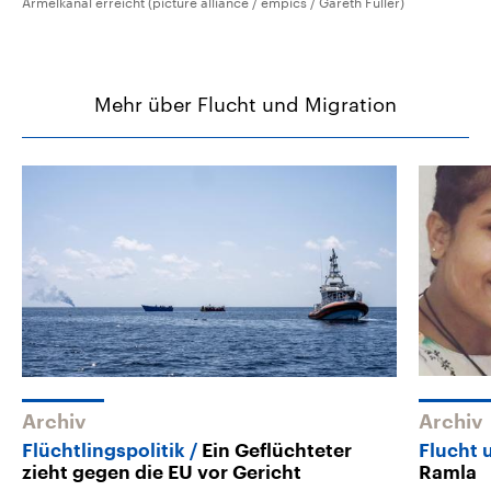
Ärmelkanal erreicht (picture alliance / empics / Gareth Fuller)
Mehr über Flucht und Migration
Archiv
Archiv
Flüchtlingspolitik
Ein Geflüchteter
Flucht
zieht gegen die EU vor Gericht
Ramla