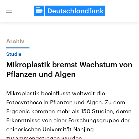
Close
menu
Archiv
Themen
Studie
Mikroplastik bremst Wachstum von
Pflanzen und Algen
Mikroplastik beeinflusst weltweit die
Fotosynthese in Pflanzen und Algen. Zu dem
Landtagswahl Sachsen-Anhalt
USA
Ergebnis kommen mehr als 150 Studien, deren
2026
Aktuelle Beiträge, Analys
Alle Informationen
Hintergründe
Erkenntnisse von einer Forschungsgruppe der
Sachsen-Anhalt wählt am 6.
Wirtschaftlich und militäri
September 2026 einen neuen
gehören die Vereinigten S
chinesischen Universität Nanjing
Landtag. Seit 2021 wird das
den mächtigsten Ländern 
zusammengetragen wurden.
Bundesland von einer Koalition aus
mit großem Einfluss auf d