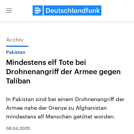
Close
menu
Archiv
Themen
Pakistan
Mindestens elf Tote bei
Drohnenangriff der Armee gegen
Taliban
In Pakistan sind bei einem Drohnenangriff der
Landtagswahl Sachsen-Anhalt
USA
Armee nahe der Grenze zu Afghanistan
2026
Aktuelle Beiträge, Analys
Alle Informationen
Hintergründe
mindestens elf Menschen getötet worden.
Sachsen-Anhalt wählt am 6.
Wirtschaftlich und militäri
September 2026 einen neuen
gehören die Vereinigten S
Landtag. Seit 2021 wird das
08.04.2025
den mächtigsten Ländern 
Bundesland von einer Koalition aus
mit großem Einfluss auf d