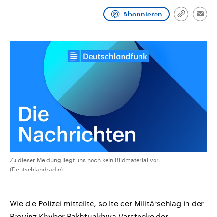
CDU, SPD und FDP regiert.-
aktuelle Weltgeschehen.
Umfragen, Prognosen,
Abonnieren
Link
Emai
Wahlprogramme, aktuelle Berichte
kopieren/te
Sendungen
Programm
Podcasts
und Hintergründe zu den Parteien
und Kandidaten der anstehenden
Wahl.
Audio-Archiv
Zu dieser Meldung liegt uns noch kein Bildmaterial vor.
(Deutschlandradio)
Wie die Polizei mitteilte, sollte der Militärschlag in der
Provinz Khyber Pakhtunkhwa Verstecke der