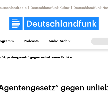
eutschlandradio
Deutschlandfunk Kultur
Deutschlandfunk No
rogramm
Podcasts
Audio-Archiv
Wirtschaft
Wissen
Kultur
Europa
Gesellschaf
m "Agentengesetz" gegen unliebsame Kritiker
Agentengesetz“ gegen unli
Nahostkonflikt
Iran
le Beiträge,
Aktuelle Lage und
Aktuelle Lage und