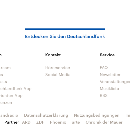
Entdecken Sie den Deutschlandfunk
n
Kontakt
Service
tream
Hörerservice
FAQ
os
Social Media
Newsletter
asts
Veranstaltunge
schlandfunk App
Musikliste
richten App
RSS
uenzen
landradio
Datenschutzerklärung
Nutzungsbedingungen
I
Partner
ARD
ZDF
Phoenix
arte
Chronik der Mauer