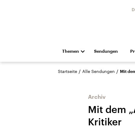
D
Themen
Sendungen
P
Die Nachrichten
Politik
/
/
Startseite
Alle Sendungen
Mit de
Hörspiel und Feature
Musik
Archiv
Mit dem „
Kritiker
Landtagswahl Sachsen-
USA
Anhalt 2026
Aktuel