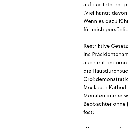
auf das Internetg
„Viel hängt davo
Wenn es dazu führt
für mich persönli
Restriktive Gesetz
ins Präsidentenam
auch mit anderen 
die Hausdurchsuch
Großdemonstration
Moskauer Kathedra
Monaten immer wie
Beobachter ohne j
fest: