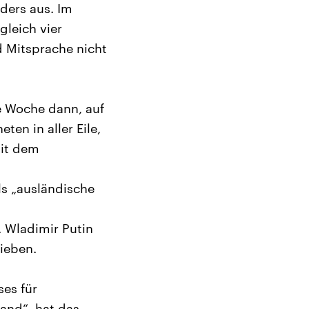
ders aus. Im
gleich vier
d Mitsprache nicht
e Woche dann, auf
en in aller Eile,
Mit dem
ls „ausländische
. Wladimir Putin
ieben.
es für
and“, hat das