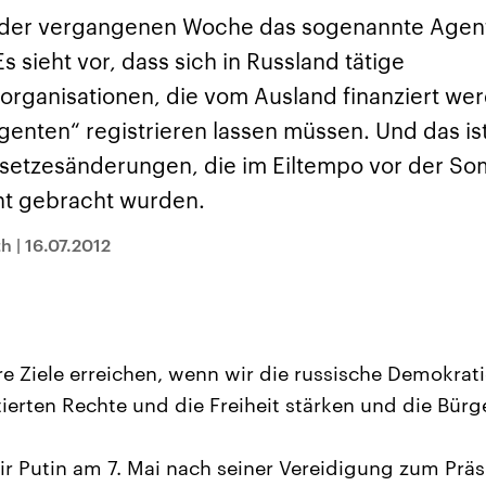
sen und
Hintergründe
Hintergründe
Der Überfall der
Der Iran – seit der
rgründe
n der vergangenen Woche das sogenannte Agen
haftlich und
palästinensischen
Islamischen Revolu
risch gehören die
Terrororganisation
1979 auch Islamisc
s sieht vor, dass sich in Russland tätige
igten Staaten zu
Hamas im Oktober 2023
Republik Iran – ist e
ächtigsten
auf Israel hat in der
von einem
rganisationen, die vom Ausland finanziert werd
n der Erde, mit
Region wieder die
Religionsführer auto
 Einfluss auf das
Gewalt entfacht. Israel
regierter Staat im 
enten“ registrieren lassen müssen. Und das ist
le Weltgeschehen.
möchte die Hamas
Osten. Eine Feindsc
zerstören. Diese wird wie
zu Israel und zu de
esetzesänderungen, die im Eiltempo vor der 
die Hisbollah im Libanon
ist fest in der
vom Iran unterstützt.
Staatsideologie
nt gebracht wurden.
verankert.
th
|
16.07.2012
e Ziele erreichen, wenn wir die russische Demokratie
ierten Rechte und die Freiheit stärken und die Bürge
“
r Putin am 7. Mai nach seiner Vereidigung zum Prä