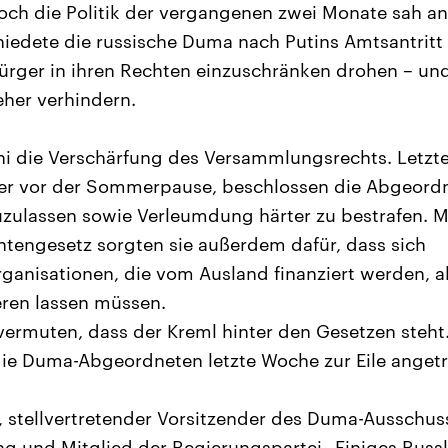
ch die Politik der vergangenen zwei Monate sah an
iedete die russische Duma nach Putins Amtsantritt 
Bürger in ihren Rechten einzuschränken drohen – un
eher verhindern.
ni die Verschärfung des Versammlungsrechts. Letzt
er vor der Sommerpause, beschlossen die Abgeordnet
uzulassen sowie Verleumdung härter zu bestrafen. 
tengesetz sorgten sie außerdem dafür, dass sich
ganisationen, die vom Ausland finanziert werden, a
eren lassen müssen.
vermuten, dass der Kreml hinter den Gesetzen steht
die Duma-Abgeordneten letzte Woche zur Eile angetr
stellvertretender Vorsitzender des Duma-Ausschuss
 und Mitglied der Regierungspartei „Einiges Russl