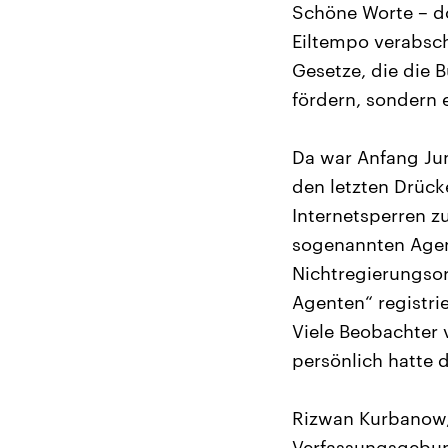
Schöne Worte – do
Eiltempo verabsch
Gesetze, die die 
fördern, sondern 
Da war Anfang Ju
den letzten Drück
Internetsperren z
sogenannten Agen
Nichtregierungsor
Agenten“ registri
Viele Beobachter 
persönlich hatte 
Rizwan Kurbanow, 
Verfassungsgebung