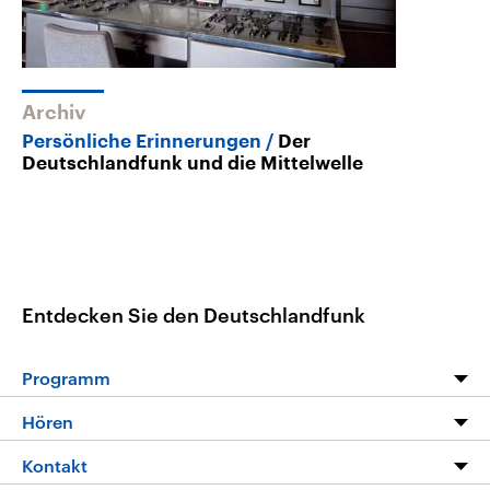
Archiv
Persönliche Erinnerungen
Der
Deutschlandfunk und die Mittelwelle
Entdecken Sie den Deutschlandfunk
Programm
Programm
Hören
Alle Sendungen
Livestream
Kontakt
Die Nachrichten