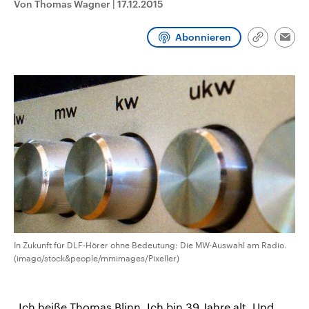
Von Thomas Wagner
|
17.12.2015
CDU, SPD und FDP regiert.-
aktuelle Weltgeschehen.
Umfragen, Prognosen,
Wahlprogramme, aktuelle Berichte
Abonnieren
Sendungen
Programm
Podcasts
und Hintergründe zu den Parteien
Link
Emai
und Kandidaten der anstehenden
kopieren/te
Wahl.
Audio-Archiv
In Zukunft für DLF-Hörer ohne Bedeutung: Die MW-Auswahl am Radio.
(imago/stock&people/mmimages/Pixeller)
„Ich heiße Thomas Blinn. Ich bin 39 Jahre alt. Und