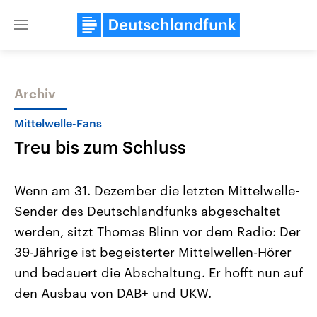
Close
menu
Archiv
Themen
Mittelwelle-Fans
Treu bis zum Schluss
Wenn am 31. Dezember die letzten Mittelwelle-
Sender des Deutschlandfunks abgeschaltet
werden, sitzt Thomas Blinn vor dem Radio: Der
Landtagswahl Sachsen-Anhalt
USA
39-Jährige ist begeisterter Mittelwellen-Hörer
2026
Aktuelle Beiträge, Analys
Alle Informationen
und bedauert die Abschaltung. Er hofft nun auf
Hintergründe
Sachsen-Anhalt wählt am 6.
Wirtschaftlich und militäri
den Ausbau von DAB+ und UKW.
September 2026 einen neuen
gehören die Vereinigten S
Landtag. Seit 2021 wird das
den mächtigsten Ländern 
Bundesland von einer Koalition aus
mit großem Einfluss auf d