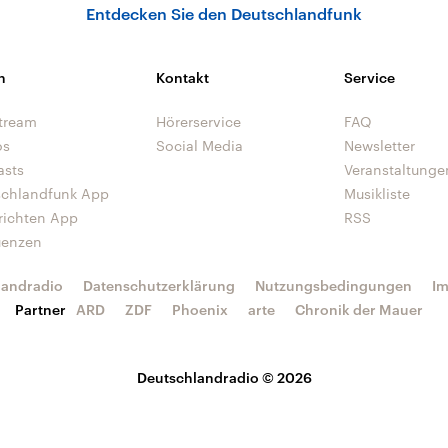
Entdecken Sie den Deutschlandfunk
n
Kontakt
Service
tream
Hörerservice
FAQ
os
Social Media
Newsletter
asts
Veranstaltunge
schlandfunk App
Musikliste
richten App
RSS
uenzen
landradio
Datenschutzerklärung
Nutzungsbedingungen
I
Partner
ARD
ZDF
Phoenix
arte
Chronik der Mauer
Deutschlandradio © 2026