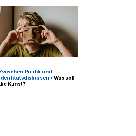
Zwischen Politik und
Archiv
Identitätsdiskursen
Was soll
Weniger ist m
die Kunst?
für die kleine