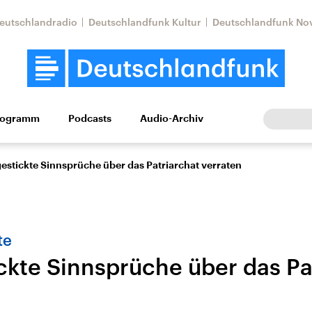
eutschlandradio
Deutschlandfunk Kultur
Deutschlandfunk No
rogramm
Podcasts
Audio-Archiv
Wirtschaft
Wissen
Kultur
Europa
Gesellschaf
estickte Sinnsprüche über das Patriarchat verraten
te
ckte Sinnsprüche über das Pa
tkonflikt
Iran
Faktenchecks
In unseren Faktenc
lle Lage und
Aktuelle Lage und