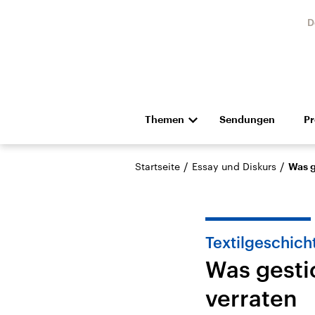
D
Themen
Sendungen
P
Die Nachrichten
Politik
/
/
Startseite
Essay und Diskurs
Was g
Hörspiel und Feature
Musik
Textilgeschich
Was gesti
verraten
USA
Nahos
Aktuelle Beiträge,
Aktue