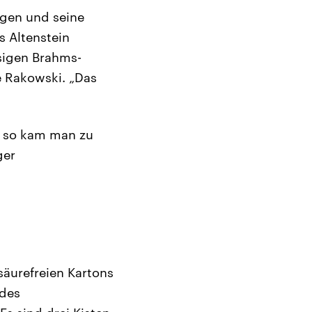
ngen und seine
s Altenstein
sigen Brahms-
e Rakowski. „Das
d so kam man zu
ger
säurefreien Kartons
 des