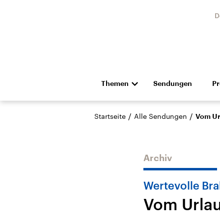
D
Themen
Sendungen
P
Die Nachrichten
Politik
/
/
Startseite
Alle Sendungen
Vom Ur
Hörspiel und Feature
Musik
Archiv
Wertevolle Br
Vom Urlau
Landtagswahl Sachsen-
USA
Anhalt 2026
Aktuel