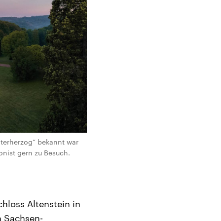
aterherzog“ bekannt war
onist gern zu Besuch.
hloss Altenstein in
n Sachsen-