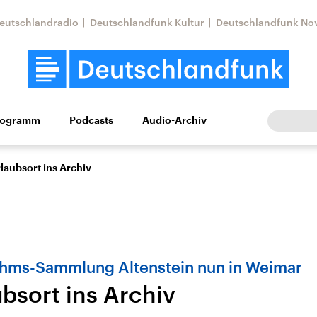
eutschlandradio
Deutschlandfunk Kultur
Deutschlandfunk No
rogramm
Podcasts
Audio-Archiv
Wirtschaft
Wissen
Kultur
Europa
Gesellschaf
laubsort ins Archiv
ahms-Sammlung Altenstein nun in Weimar
bsort ins Archiv
Nahostkonflikt
Iran
le Beiträge,
Aktuelle Lage und
Aktuelle Lage und