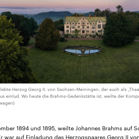
 lebte Herzog Georg II. von Sachsen-Meiningen, der auch als „The
aus einlud. Wo heute die Brahms-Gedenkstätte ist, weilte der Komp
lwagen)
mber 1894 und 1895, weilte Johannes Brahms auf Sc
Er war auf Einladung des Herzogspaares Georg II vo