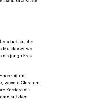
s sind drei Kisten
ms bat sie, ihn
te Musikerwitwe
e als junge Frau
 Hochzeit mit
r, wusste Clara um
re Karriere als
mente auf dem