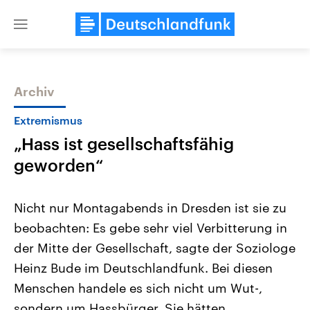
Close
menu
Archiv
Themen
Extremismus
„Hass ist gesellschaftsfähig
geworden“
Nicht nur Montagabends in Dresden ist sie zu
beobachten: Es gebe sehr viel Verbitterung in
Landtagswahl Sachsen-Anhalt
USA
der Mitte der Gesellschaft, sagte der Soziologe
2026
Aktuelle Beiträge, Analys
Alle Informationen
Hintergründe
Heinz Bude im Deutschlandfunk. Bei diesen
Sachsen-Anhalt wählt am 6.
Wirtschaftlich und militäri
September 2026 einen neuen
gehören die Vereinigten S
Menschen handele es sich nicht um Wut-,
Landtag. Seit 2021 wird das
den mächtigsten Ländern 
sondern um Hassbürger. Sie hätten
Bundesland von einer Koalition aus
mit großem Einfluss auf d