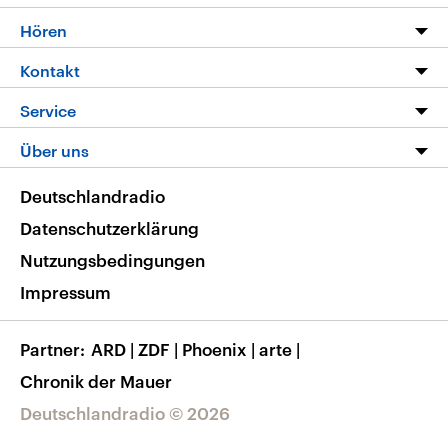
Programm
Hören
Alle Sendungen
Livestream
Kontakt
Die Nachrichten
Audios
Hörerservice
Service
Nachrichtenleicht
Podcasts
Social Media
FAQ
Über uns
Neue Beiträge auf dlf.de
Deutschlandfunk App
Newsletter
Deutschlandradio
Themen-Schwerpunkte
Nachrichten App
Deutschlandradio
Veranstaltungen
Presse
Frequenzen
Datenschutzerklärung
Musikliste
Ausbildung und Karriere
Nutzungsbedingungen
RSS
Transparenz
Impressum
Korrekturen
Barrierefreiheit
Partner
ARD
|
ZDF
|
Phoenix
|
arte
|
Chronik der Mauer
Deutschlandradio © 2026