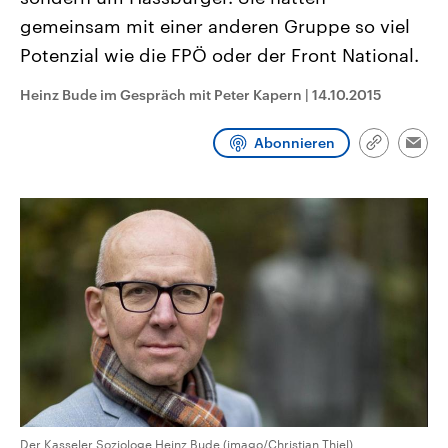
CDU, SPD und FDP regiert.-
aktuelle Weltgeschehen.
gemeinsam mit einer anderen Gruppe so viel
Umfragen, Prognosen,
Wahlprogramme, aktuelle Berichte
Potenzial wie die FPÖ oder der Front National.
Sendungen
Programm
Podcasts
und Hintergründe zu den Parteien
und Kandidaten der anstehenden
Wahl.
Heinz Bude im Gespräch mit Peter Kapern
|
14.10.2015
Audio-Archiv
Abonnieren
Link
Emai
kopieren/te
Der Kasseler Soziologe Heinz Bude (imago/Christian Thiel)