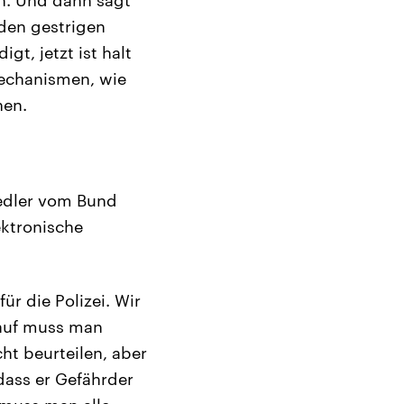
 den gestrigen
gt, jetzt ist halt
echanismen, wie
nen.
iedler vom Bund
ektronische
ür die Polizei. Wir
rauf muss man
ht beurteilen, aber
dass er Gefährder