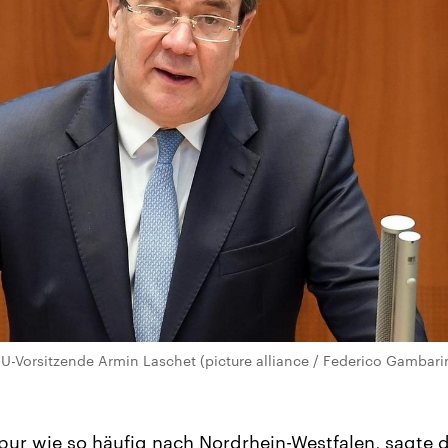
DU-Vorsitzende Armin Laschet (picture alliance / Federico Gambarin
Spur wie so häufig nach Nordrhein-Westfalen, sagte 