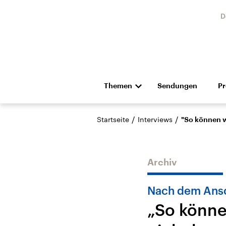
D
Themen
Sendungen
P
Die Nachrichten
Politik
/
/
Startseite
Interviews
"So können wi
Hörspiel und Feature
Musik
Archiv
Nach dem Ansc
„So könne
Landtagswahl Sachsen-
USA
Anhalt 2026
Aktuel