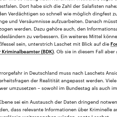
tfalen. Dort habe sich die Zahl der Salafisten nahe
, den Verdächtigen so schnell wie möglich dingfest
nge und Versäumnisse aufzuarbeiten. Danach müss
ogen werden. Dazu gehöre auch, den Informations
esländern zu verbessern. Ein weiteres Mittel könne 
fessel sein, unterstrich Laschet mit Blick auf die
Fo
 Kriminalbeamter (BDK)
. Ob sie in diesem Fall aber 
rrorgefahr in Deutschland muss nach Laschets Ansic
erheitsfragen der Realitität angepasst werden. Vie
hwer umzusetzen – sowohl im Bundestag als auch im
Ebene sei ein Austausch der Daten dringend notwe
rden, dass relevante Informationen über Kriminelle 
verlässig weitergegeben würden, sagte Laschet.