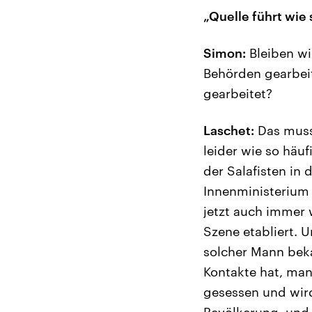
„Quelle führt wie
Simon:
Bleiben wi
Behörden gearbei
gearbeitet?
Laschet:
Das muss 
leider wie so häuf
der Salafisten in 
Innenministerium
jetzt auch immer 
Szene etabliert. U
solcher Mann beka
Kontakte hat, man 
gesessen und wird 
Bevölkerung, und 