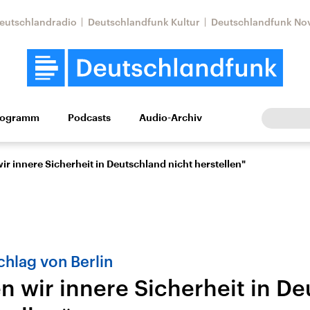
eutschlandradio
Deutschlandfunk Kultur
Deutschlandfunk No
rogramm
Podcasts
Audio-Archiv
Wirtschaft
Wissen
Kultur
Europa
Gesellschaf
r innere Sicherheit in Deutschland nicht herstellen"
hlag von Berlin
n wir innere Sicherheit in D
Nahostkonflikt
Iran
le Beiträge,
Aktuelle Lage und
Aktuelle Lage und