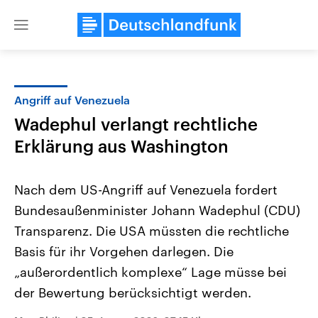
Close
menu
Angriff auf Venezuela
Themen
Wadephul verlangt rechtliche
Erklärung aus Washington
Nach dem US-Angriff auf Venezuela fordert
Bundesaußenminister Johann Wadephul (CDU)
Transparenz. Die USA müssten die rechtliche
Landtagswahl Sachsen-Anhalt
USA
Basis für ihr Vorgehen darlegen. Die
2026
Aktuelle Beiträge, Analys
„außerordentlich komplexe“ Lage müsse bei
Alle Informationen
Hintergründe
Sachsen-Anhalt wählt am 6.
Wirtschaftlich und militäri
der Bewertung berücksichtigt werden.
September 2026 einen neuen
gehören die Vereinigten S
Landtag. Seit 2021 wird das
den mächtigsten Ländern 
Bundesland von einer Koalition aus
mit großem Einfluss auf d