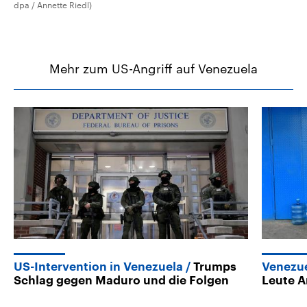
dpa / Annette Riedl)
Mehr zum US-Angriff auf Venezuela
US-Intervention in Venezuela
Trumps
Venezu
Schlag gegen Maduro und die Folgen
Leute A