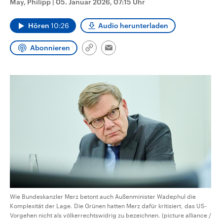
May, Philipp
|
05. Januar 2026, 07:15 Uhr
CDU, SPD und FDP regiert.-
aktuelle Weltgeschehen.
Umfragen, Prognosen,
Wahlprogramme, aktuelle Berichte
Hören
10:26
Audio herunterladen
Sendungen
Programm
Podcasts
und Hintergründe zu den Parteien
und Kandidaten der anstehenden
Wahl.
Abonnieren
Link
Email
Audio-Archiv
kopieren/teilen
Wie Bundeskanzler Merz betont auch Außenminister Wadephul die
Komplexität der Lage. Die Grünen hatten Merz dafür kritisiert, das US-
Vorgehen nicht als völkerrechtswidrig zu bezeichnen. (picture alliance /