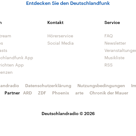
Entdecken Sie den Deutschlandfunk
n
Kontakt
Service
tream
Hörerservice
FAQ
os
Social Media
Newsletter
asts
Veranstaltunge
schlandfunk App
Musikliste
richten App
RSS
uenzen
landradio
Datenschutzerklärung
Nutzungsbedingungen
I
Partner
ARD
ZDF
Phoenix
arte
Chronik der Mauer
Deutschlandradio © 2026