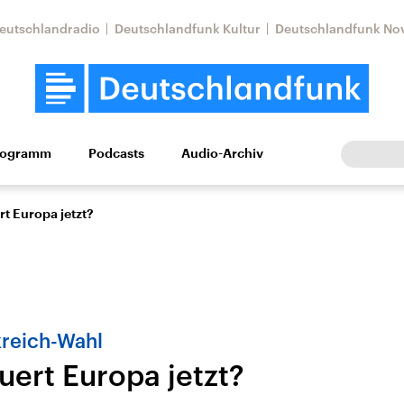
eutschlandradio
Deutschlandfunk Kultur
Deutschlandfunk No
rogramm
Podcasts
Audio-Archiv
Wirtschaft
Wissen
Kultur
Europa
Gesellschaf
t Europa jetzt?
kreich-Wahl
uert Europa jetzt?
Nahostkonflikt
Iran
le Beiträge,
Aktuelle Lage und
Aktuelle Lage und