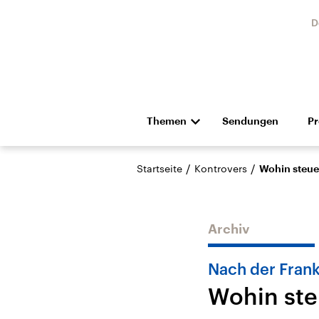
D
Themen
Sendungen
P
Die Nachrichten
Politik
/
/
Startseite
Kontrovers
Wohin steuer
Hörspiel und Feature
Musik
Archiv
Nach der Fran
Wohin ste
Landtagswahl Sachsen-
USA
Anhalt 2026
Aktuel