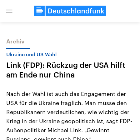
Close
menu
Archiv
Themen
Ukraine und US-Wahl
Link (FDP): Rückzug der USA hilft
am Ende nur China
Nach der Wahl ist auch das Engagement der
USA für die Ukraine fraglich. Man müsse den
Landtagswahl Sachsen-Anhalt
USA
Republikanern verdeutlichen, wie wichtig der
2026
Aktuelle Beiträge, Analys
Alle Informationen
Hintergründe
Krieg in der Ukraine geopolitisch ist, sagt FDP-
Sachsen-Anhalt wählt am 6.
Wirtschaftlich und militäri
September 2026 einen neuen
gehören die Vereinigten S
Außenpolitiker Michael Link. „Gewinnt
Landtag. Seit 2021 wird das
den mächtigsten Ländern 
Russland, gewinnt auch China.“
Bundesland von einer Koalition aus
mit großem Einfluss auf d