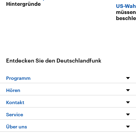
Hintergründe
US-Wah
müssen
beschl
Entdecken Sie den Deutschlandfunk
Programm
Programm
Hören
Alle Sendungen
Livestream
Kontakt
Die Nachrichten
Audios
Hörerservice
Service
Nachrichtenleicht
Podcasts
Social Media
FAQ
Über uns
Neue Beiträge auf dlf.de
Deutschlandfunk App
Newsletter