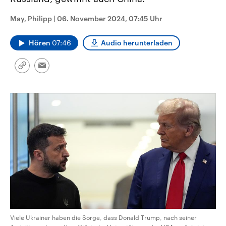
CDU, SPD und FDP regiert.-
aktuelle Weltgeschehen.
Umfragen, Prognosen,
May, Philipp
|
06. November 2024, 07:45 Uhr
Wahlprogramme, aktuelle Berichte
Sendungen
Programm
Podcasts
und Hintergründe zu den Parteien
und Kandidaten der anstehenden
Hören
07:46
Audio herunterladen
Wahl.
Audio-Archiv
Link
Email
kopieren/teilen
Viele Ukrainer haben die Sorge, dass Donald Trump, nach seiner