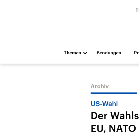
D
Themen
Sendungen
P
Die Nachrichten
Politik
Hörspiel und Feature
Musik
Archiv
US-Wahl
Der Wahls
EU, NATO 
Landtagswahl Sachsen-
USA
Anhalt 2026
Aktuel