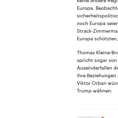
Keine andere Regi
Europa. Beobachte
sicherheitspoliti
noch Europa seien
Strack-Zimmerman
Europa schützten,
Thomas Kleine-Bro
spricht sogar von
Auseinderfallen d
ihre Beziehungen 
Viktor Orban würd
Trump wähnen.