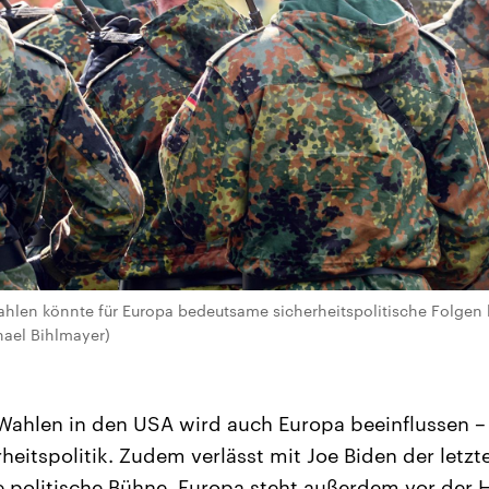
len könnte für Europa bedeutsame sicherheitspolitische Folgen ha
el Bihlmayer)
Wahlen in den USA wird auch Europa beeinflussen –
rheitspolitik. Zudem verlässt mit Joe Biden der letz
ie politische Bühne. Europa steht außerdem vor der 