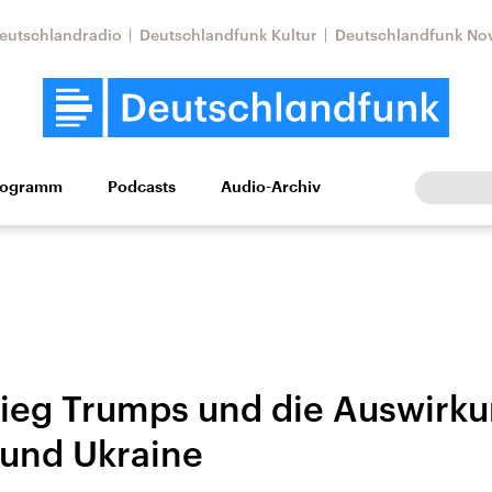
eutschlandradio
Deutschlandfunk Kultur
Deutschlandfunk No
rogramm
Podcasts
Audio-Archiv
Wirtschaft
Wissen
Kultur
Europa
Gesellschaf
ieg Trumps und die Auswirku
und Ukraine
Nahostkonflikt
Iran
le Beiträge,
Aktuelle Lage und
Aktuelle Lage und