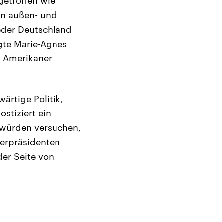
getroffen wie
en außen- und
eder Deutschland
agte Marie-Agnes
e Amerikaner
ärtige Politik,
stiziert ein
n würden versuchen,
terpräsidenten
der Seite von