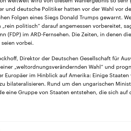
on weltweit wird von diesem Wahlergebnis so sehr 
r und deutsche Politiker hatten vor der Wahl vor d
schen Folgen eines Siegs Donald Trumps gewarnt. W
 „rein politisch“ darauf angemessen vorbereitet, s
n (FDP) im ARD-Fernsehen. Die Zeiten, in denen di
 seien vorbei.
ckhoff, Direktor der Deutschen Gesellschaft für Ausw
 einer „weltordnungsverändernden Wahl“ und progno
er Europäer im Hinblick auf Amerika: Einige Staate
zu bilateralisieren. Rund um den ungarischen Minis
e eine Gruppe von Staaten entstehen, die sich auf 