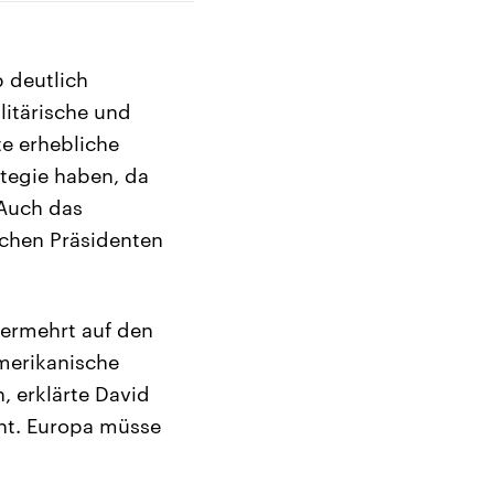
 deutlich
litärische und
te erhebliche
tegie haben, da
 Auch das
schen Präsidenten
vermehrt auf den
merikanische
, erklärte David
nt. Europa müsse