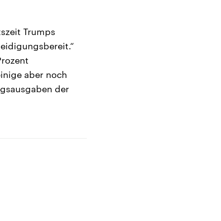
tszeit Trumps
teidigungsbereit.“
Prozent
inige aber noch
ungsausgaben der