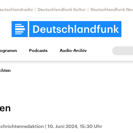
eutschlandradio
Deutschlandfunk Kultur
Deutschlandfunk No
rogramm
Podcasts
Audio-Archiv
Wirtschaft
Wissen
Kultur
Europa
Gesellschaf
chten
ten
Nahostkonflikt
Iran
chrichtenredaktion
|
10. Juni 2024, 15:30 Uhr
le Beiträge,
Aktuelle Lage und
Aktuelle Lage und