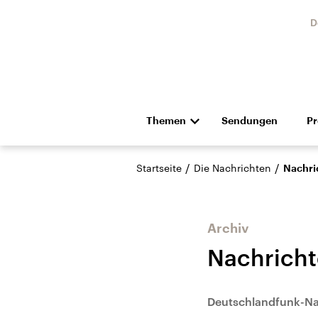
D
Themen
Sendungen
P
Die Nachrichten
Politik
/
/
Startseite
Die Nachrichten
Nachri
Hörspiel und Feature
Musik
Archiv
Nachrich
Landtagswahl Sachsen-
USA
Deutschlandfunk-Na
Anhalt 2026
Aktuel