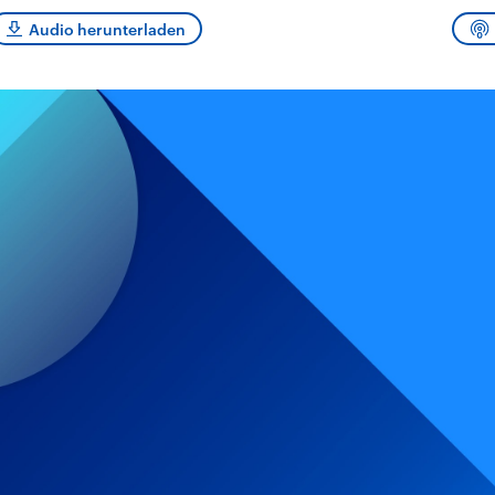
sen und
Hintergründe
Hintergründe
Der Überfall der
Der Iran – seit der
rgründe
Audio herunterladen
haftlich und
palästinensischen
Islamischen Revolu
risch gehören die
Terrororganisation
1979 auch Islamisc
igten Staaten zu
Hamas im Oktober 2023
Republik Iran – ist e
ächtigsten
auf Israel hat in der
von einem
n der Erde, mit
Region wieder die
Religionsführer auto
 Einfluss auf das
Gewalt entfacht. Israel
regierter Staat im 
le Weltgeschehen.
möchte die Hamas
Osten. Eine Feindsc
zerstören. Diese wird wie
zu Israel und zu de
die Hisbollah im Libanon
ist fest in der
vom Iran unterstützt.
Staatsideologie
verankert.