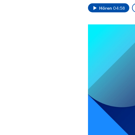
Alle Informationen
Analy
Sachsen-Anhalt wählt
Hinte
Hören
04:58
am 6. September 2026
Wirtsc
einen neuen Landtag.
militä
Seit 2021 wird das
Verein
Bundesland von einer
den m
Koalition aus CDU, SPD
Länder
und FDP regiert.-
großem
Umfragen, Prognosen,
aktuel
Wahlprogramme,
aktuelle Berichte und
Hintergründe zu den
Parteien und Kandidaten
der anstehenden Wahl.