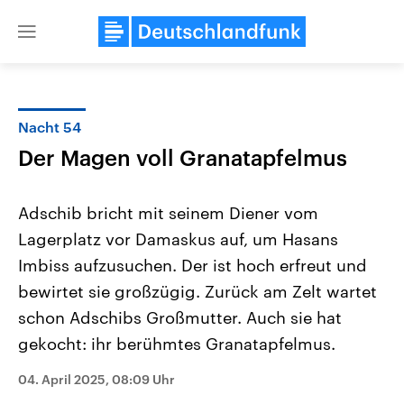
Close
menu
Nacht 54
Themen
Der Magen voll Granatapfelmus
Adschib bricht mit seinem Diener vom
Lagerplatz vor Damaskus auf, um Hasans
Imbiss aufzusuchen. Der ist hoch erfreut und
bewirtet sie großzügig. Zurück am Zelt wartet
schon Adschibs Großmutter. Auch sie hat
Landtagswahl Sachsen-Anhalt
USA
2026
Aktuelle Beiträge, Analys
gekocht: ihr berühmtes Granatapfelmus.
Alle Informationen
Hintergründe
Sachsen-Anhalt wählt am 6.
Wirtschaftlich und militäri
September 2026 einen neuen
gehören die Vereinigten S
04. April 2025, 08:09 Uhr
Landtag. Seit 2021 wird das
den mächtigsten Ländern 
Bundesland von einer Koalition aus
mit großem Einfluss auf d