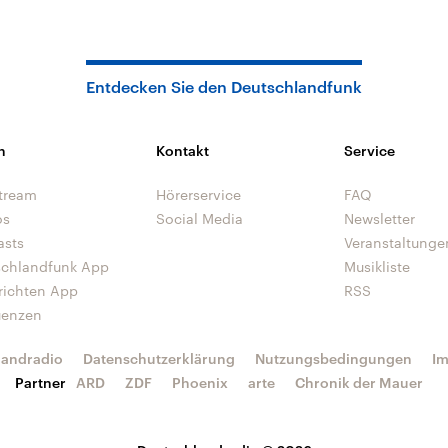
Entdecken Sie den Deutschlandfunk
n
Kontakt
Service
tream
Hörerservice
FAQ
os
Social Media
Newsletter
asts
Veranstaltunge
schlandfunk App
Musikliste
richten App
RSS
uenzen
landradio
Datenschutzerklärung
Nutzungsbedingungen
I
Partner
ARD
ZDF
Phoenix
arte
Chronik der Mauer