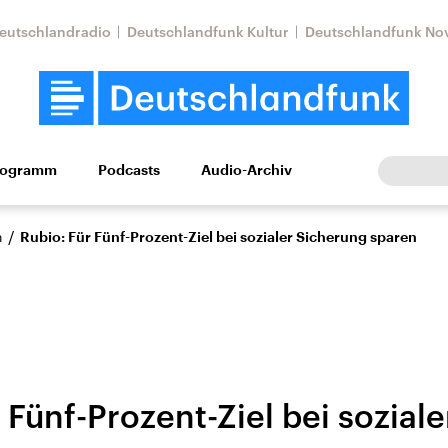
eutschlandradio
Deutschlandfunk Kultur
Deutschlandfunk No
rogramm
Podcasts
Audio-Archiv
Wirtschaft
Wissen
Kultur
Europa
Gesellschaf
/
n
Rubio: Für Fünf-Prozent-Ziel bei sozialer Sicherung sparen
 Fünf-Prozent-Ziel bei soziale
Nahostkonflikt
Iran
le Beiträge,
Aktuelle Lage und
Aktuelle Lage und