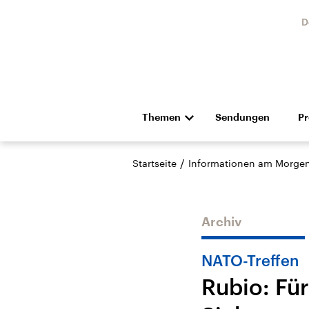
D
Themen
Sendungen
P
Die Nachrichten
Politik
/
Startseite
Informationen am Morge
Hörspiel und Feature
Musik
Archiv
NATO-Treffen
Rubio: Für
Landtagswahl Sachsen-
USA
Anhalt 2026
Aktuel