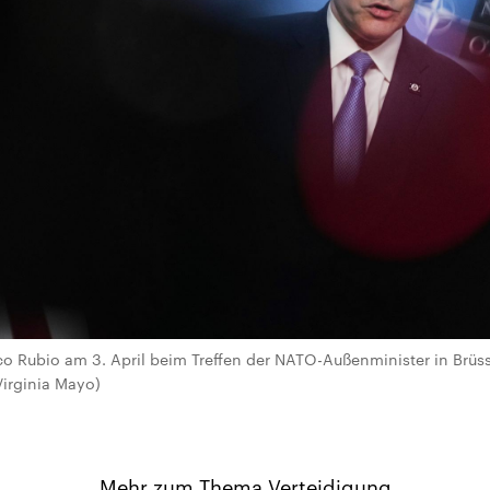
 Rubio am 3. April beim Treffen der NATO-Außenminister in Brüssel
irginia Mayo)
Mehr zum Thema Verteidigung